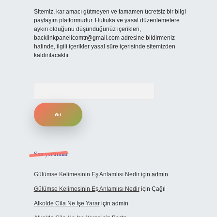
Sitemiz, kar amacı gütmeyen ve tamamen ücretsiz bir bilgi
paylaşım platformudur. Hukuka ve yasal düzenlemelere
aykırı olduğunu düşündüğünüz içerikleri,
backlinkpanelicomtr@gmail.com
adresine bildirmeniz
halinde, ilgili içerikler yasal süre içerisinde sitemizden
kaldırılacaktır.
Arama
Son yorumlar
Gülümse Kelimesinin Eş Anlamlısı Nedir
için
admin
Gülümse Kelimesinin Eş Anlamlısı Nedir
için
Çağıl
Alkolde Cila Ne Işe Yarar
için
admin