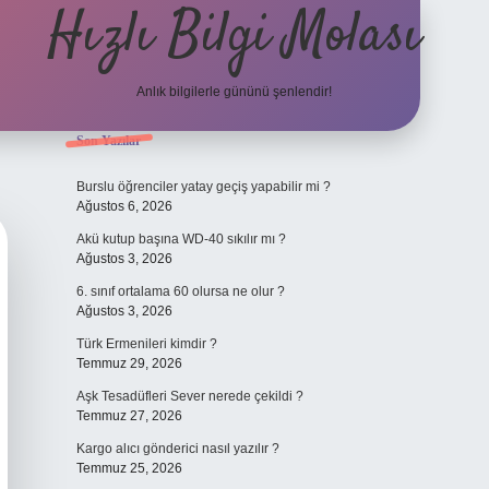
Hızlı Bilgi Molası
Anlık bilgilerle gününü şenlendir!
Sidebar
Son Yazılar
grandoperabet
Burslu öğrenciler yatay geçiş yapabilir mi ?
Ağustos 6, 2026
Akü kutup başına WD-40 sıkılır mı ?
Ağustos 3, 2026
6. sınıf ortalama 60 olursa ne olur ?
Ağustos 3, 2026
Türk Ermenileri kimdir ?
Temmuz 29, 2026
Aşk Tesadüfleri Sever nerede çekildi ?
Temmuz 27, 2026
Kargo alıcı gönderici nasıl yazılır ?
Temmuz 25, 2026