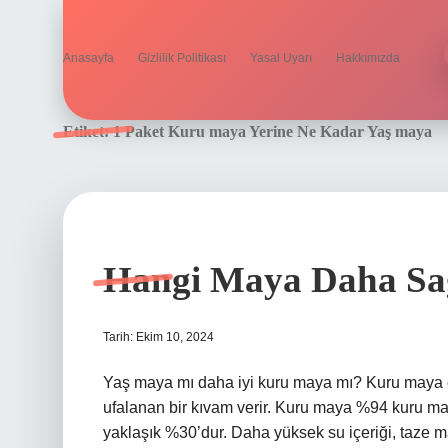
Anasayfa
Gizlilik Politikası
Yasal Uyarı
Hakkımızda
Etiket:
1 Paket Kuru maya Yerine Ne Kadar Yaş maya
Hangi Maya Daha Sağ
Tarih: Ekim 10, 2024
Yaş maya mı daha iyi kuru maya mı? Kuru maya e
ufalanan bir kıvam verir. Kuru maya %94 kuru m
yaklaşık %30’dur. Daha yüksek su içeriği, taz