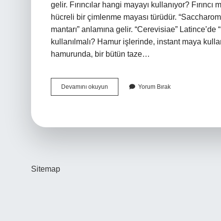
gelir. Fırıncılar hangi mayayı kullanıyor? Fırınc
hücreli bir çimlenme mayası türüdür. “Saccharom
mantarı” anlamına gelir. “Cerevisiae” Latince’de
kullanılmalı? Hamur işlerinde, instant maya kull
hamurunda, bir bütün taze…
Hangi
Devamını okuyun
Yorum Bırak
Maya
Daha
Sağlıklı
Sitemap