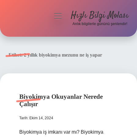
Hızlı Bilgi Molası
menüyü
aç
Anlık bilgilerle gününü şenlendir!
Anasayfa
Gizlilik Politikası
Etiket:
2 yıllık biyokimya mezunu ne iş yapar
Yasal Uyarı
Hakkımızda
Biyokimya Okuyanlar Nerede
Çalışır
Tarih: Ekim 14, 2024
Biyokimya iş imkanı var mı? Biyokimya