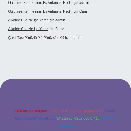
Gülümse Kelimesinin Eş Anlamlısı Nedir
için
admin
Gülümse Kelimesinin Eş Anlamlısı Nedir
için
Çağıl
Alkolde Cila Ne Işe Yarar
için
admin
Alkolde Cila Ne Işe Yarar
için
Beste
Çakıl Taşı Pürüzlü Mü Pürüzsüz Mü
için
admin
et
Reklam ve İletişim:
E-mail:
backlinkpaneli@gmail.com
Teams:
forumhizmeti@gmail.com
Whatsapp: 0262 606 0 726
Telegram:
@karabul