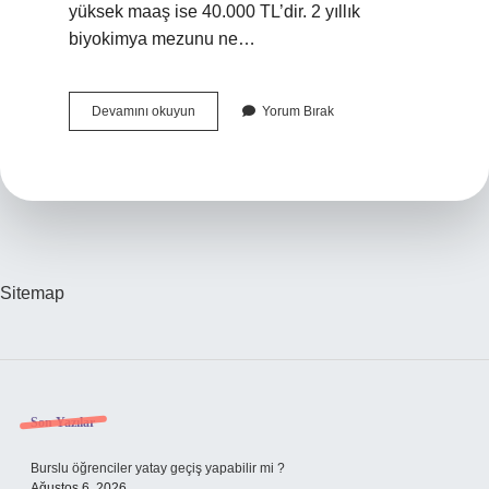
yüksek maaş ise 40.000 TL’dir. 2 yıllık
biyokimya mezunu ne…
Biyokimya
Devamını okuyun
Yorum Bırak
Okuyanlar
Nerede
Çalışır
Sitemap
Sidebar
Son Yazılar
Burslu öğrenciler yatay geçiş yapabilir mi ?
Ağustos 6, 2026