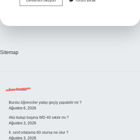
Açık
Devamını okuyun
Yorum Bırak
Öğretim
Lisesi
Sınavları
Ne
Zaman
Belli
Olacak
Sitemap
Sidebar
Son Yazılar
Burslu öğrenciler yatay geçiş yapabilir mi ?
Ağustos 6, 2026
Akü kutup başına WD-40 sıkılır mı ?
Ağustos 3, 2026
6. sınıf ortalama 60 olursa ne olur ?
Ağustos 3, 2026