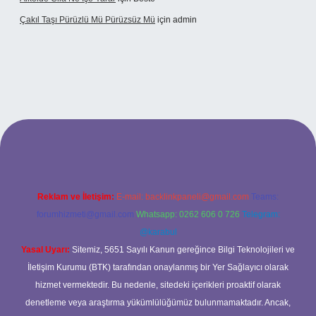
Çakıl Taşı Pürüzlü Mü Pürüzsüz Mü
için
admin
et
Reklam ve İletişim:
E-mail:
backlinkpaneli@gmail.com
Teams:
forumhizmeti@gmail.com
Whatsapp: 0262 606 0 726
Telegram:
@karabul
Yasal Uyarı:
Sitemiz, 5651 Sayılı Kanun gereğince Bilgi Teknolojileri ve
İletişim Kurumu (BTK) tarafından onaylanmış bir Yer Sağlayıcı olarak
hizmet vermektedir. Bu nedenle, sitedeki içerikleri proaktif olarak
denetleme veya araştırma yükümlülüğümüz bulunmamaktadır. Ancak,