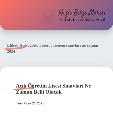
Hızlı Bilgi Molası
menüyü
aç
Anlık bilgilerle gününü şenlendir!
Anasayfa
Gizlilik Politikası
Etiket:
Açıköğretim lisesi 5 dönem sınavları ne zaman
2024
Yasal Uyarı
Hakkımızda
Açık Öğretim Lisesi Sınavları Ne
Zaman Belli Olacak
Tarih: Ocak 21, 2025