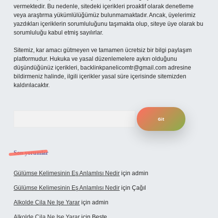
vermektedir. Bu nedenle, sitedeki içerikleri proaktif olarak denetleme
veya araştırma yükümlülüğümüz bulunmamaktadır. Ancak, üyelerimiz
yazdıkları içeriklerin sorumluluğunu taşımakta olup, siteye üye olarak bu
sorumluluğu kabul etmiş sayılırlar.
Sitemiz, kar amacı gütmeyen ve tamamen ücretsiz bir bilgi paylaşım
platformudur. Hukuka ve yasal düzenlemelere aykırı olduğunu
düşündüğünüz içerikleri,
backlinkpanelicomtr@gmail.com
adresine
bildirmeniz halinde, ilgili içerikler yasal süre içerisinde sitemizden
kaldırılacaktır.
Arama
Son yorumlar
Gülümse Kelimesinin Eş Anlamlısı Nedir
için
admin
Gülümse Kelimesinin Eş Anlamlısı Nedir
için
Çağıl
Alkolde Cila Ne Işe Yarar
için
admin
Alkolde Cila Ne Işe Yarar
için
Beste