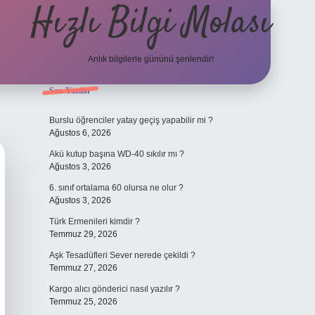
Hızlı Bilgi Molası
Anlık bilgilerle gününü şenlendir!
Sidebar
Son Yazılar
grandoperabet
Burslu öğrenciler yatay geçiş yapabilir mi ?
Ağustos 6, 2026
Akü kutup başına WD-40 sıkılır mı ?
Ağustos 3, 2026
6. sınıf ortalama 60 olursa ne olur ?
Ağustos 3, 2026
Türk Ermenileri kimdir ?
Temmuz 29, 2026
Aşk Tesadüfleri Sever nerede çekildi ?
Temmuz 27, 2026
Kargo alıcı gönderici nasıl yazılır ?
Temmuz 25, 2026