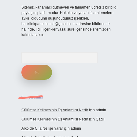
Sitemiz, kar amacı gütmeyen ve tamamen ücretsiz bir bilgi
paylaşım platformudur. Hukuka ve yasal düzenlemelere
aykırı olduğunu düşündüğünüz içerikleri,
backlinkpanelicomtr@gmail.com
adresine bildirmeniz
halinde, ilgili içerikler yasal süre içerisinde sitemizden
kaldırılacaktır.
Arama
Son yorumlar
Gülümse Kelimesinin Eş Anlamlısı Nedir
için
admin
Gülümse Kelimesinin Eş Anlamlısı Nedir
için
Çağıl
Alkolde Cila Ne Işe Yarar
için
admin