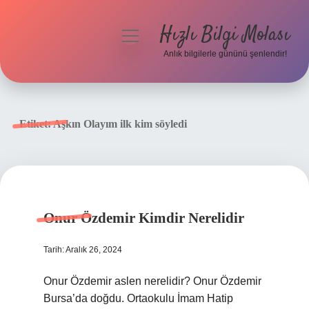
Hızlı Bilgi Molası
menüyü
aç
Anlık bilgilerle gününü şenlendir!
Anasayfa
Gizlilik Politikası
Etiket:
Aşkın Olayım ilk kim söyledi
Yasal Uyarı
Hakkımızda
Onur Özdemir Kimdir Nerelidir
Tarih: Aralık 26, 2024
Onur Özdemir aslen nerelidir? Onur Özdemir
Bursa’da doğdu. Ortaokulu İmam Hatip