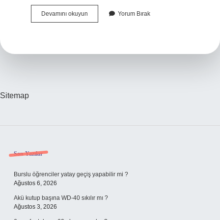
Onur
Devamını okuyun
Yorum Bırak
Özdemir
Kimdir
Nerelidir
Sitemap
Sidebar
Son Yazılar
Burslu öğrenciler yatay geçiş yapabilir mi ?
Ağustos 6, 2026
Akü kutup başına WD-40 sıkılır mı ?
Ağustos 3, 2026