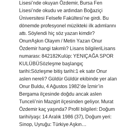
Lisesi’nde okuyan Özdemir, Bursa Fen
Lisesi’nde okudu ve ardından Boğaziçi
Üniversitesi Felsefe Fakültesi’ne girdi. Bu
dönemde profesyonel müzikteki ilk adımlarını
attı. Söylendi hiç söz yazarı kimdir?
OnurrAşkın Olayım / Metin Yazarı Onur
Özdemir hangi takımlı? Lisans bilgileriLisans
numarası: 842182Kulüp: YENIÇAĞA SPOR
KULÜBÜSözleşme başlangıç ​​
tarihi:Sözleşme bitiş tarihi:1 ek satır Onur
aslen nereli? Güldür Güldür ekibinde yer alan
Onur Buldu, 4 Ağustos 1982’de İzmir’in
Bergama ilçesinde doğdu ancak aslen
Tunceli’nin Mazgirt ilçesinden geliyor. Murat
Özdemir kaç yaşında? Profil bilgileri: Doğum
tarihi/yaşı: 14 Aralık 1986 (37), Doğum yeri:
Sinop, Uyruğu: Türkiye Aşkın…