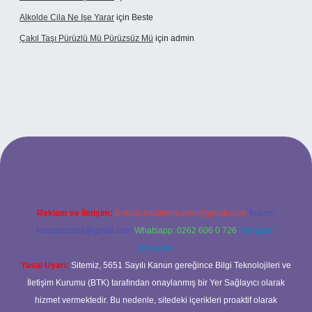
Alkolde Cila Ne Işe Yarar
için
Beste
Çakıl Taşı Pürüzlü Mü Pürüzsüz Mü
için
admin
et
Reklam ve İletişim:
E-mail:
backlinkpaneli@gmail.com
Teams:
forumhizmeti@gmail.com
Whatsapp: 0262 606 0 726
Telegram:
@karabul
Yasal Uyarı:
Sitemiz, 5651 Sayılı Kanun gereğince Bilgi Teknolojileri ve
İletişim Kurumu (BTK) tarafından onaylanmış bir Yer Sağlayıcı olarak
hizmet vermektedir. Bu nedenle, sitedeki içerikleri proaktif olarak