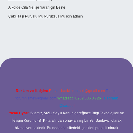
Alkolde Cila Ne Işe Yarar
için
Beste
Çakıl Taşı Pürüzlü Mü Pürüzsüz Mü
için
admin
et
Reklam ve İletişim:
E-mail:
backlinkpaneli@gmail.com
Teams:
forumhizmeti@gmail.com
Whatsapp: 0262 606 0 726
Telegram:
@karabul
Yasal Uyarı:
Sitemiz, 5651 Sayılı Kanun gereğince Bilgi Teknolojileri ve
İletişim Kurumu (BTK) tarafından onaylanmış bir Yer Sağlayıcı olarak
hizmet vermektedir. Bu nedenle, sitedeki içerikleri proaktif olarak