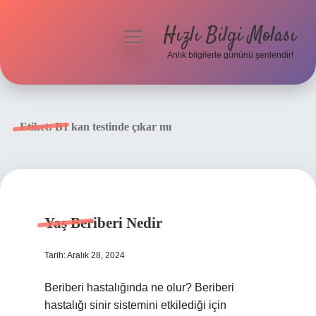
Hızlı Bilgi Molası
menüyü
aç
Anlık bilgilerle gününü şenlendir!
Anasayfa
Gizlilik Politikası
Etiket:
B1 kan testinde çıkar mı
Yasal Uyarı
Hakkımızda
Yaş Beriberi Nedir
Tarih: Aralık 28, 2024
Beriberi hastalığında ne olur? Beriberi
hastalığı sinir sistemini etkilediği için