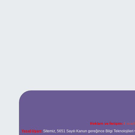
Reklam ve İletişim:
E-mail
Yasal Uyarı:
Sitemiz, 5651 Sayılı Kanun gereğince Bilgi Teknolojileri 