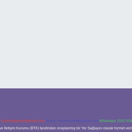
:
backlinkpaneli@gmail.com
Teams:
forumhizmeti@gmail.com
Whatsapp: 0262 606
ve İletişim Kurumu (BTK) tarafından onaylanmış bir Yer Sağlayıcı olarak hizmet verm