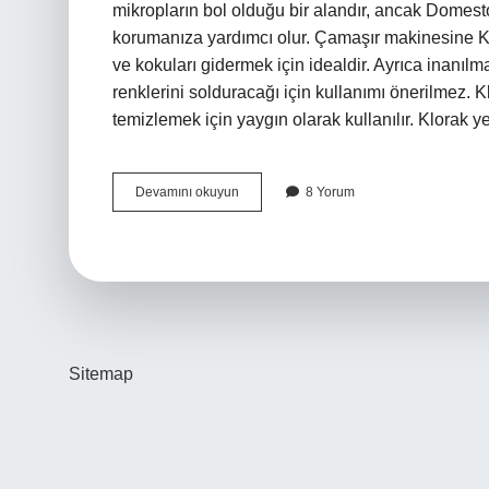
mikropların bol olduğu bir alandır, ancak Domesto
korumanıza yardımcı olur. Çamaşır makinesine Klo
ve kokuları gidermek için idealdir. Ayrıca inanıl
renklerini solduracağı için kullanımı önerilmez. Kl
temizlemek için yaygın olarak kullanılır. Klorak 
Klorak
Devamını okuyun
8 Yorum
Ve
Çamaşır
Suyu
Aynı
Mı
Sitemap