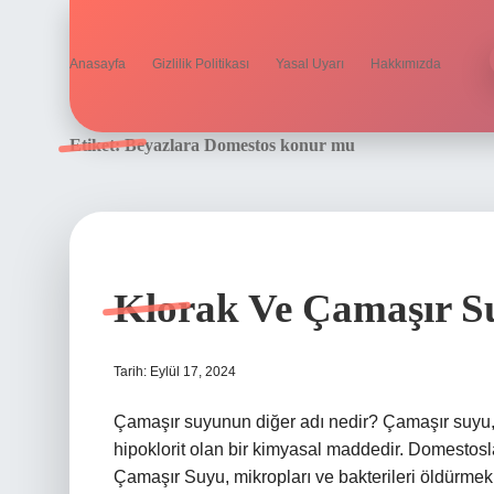
Anasayfa
Gizlilik Politikası
Yasal Uyarı
Hakkımızda
Etiket:
Beyazlara Domestos konur mu
Klorak Ve Çamaşır S
Tarih: Eylül 17, 2024
Çamaşır suyunun diğer adı nedir? Çamaşır suyu, 
hipoklorit olan bir kimyasal maddedir. Domestos
Çamaşır Suyu, mikropları ve bakterileri öldürmek