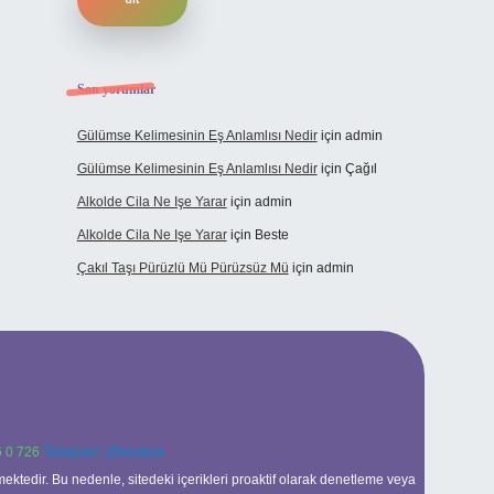
Son yorumlar
Gülümse Kelimesinin Eş Anlamlısı Nedir
için
admin
Gülümse Kelimesinin Eş Anlamlısı Nedir
için
Çağıl
Alkolde Cila Ne Işe Yarar
için
admin
Alkolde Cila Ne Işe Yarar
için
Beste
Çakıl Taşı Pürüzlü Mü Pürüzsüz Mü
için
admin
 0 726
Telegram: @karabul
ektedir. Bu nedenle, sitedeki içerikleri proaktif olarak denetleme veya