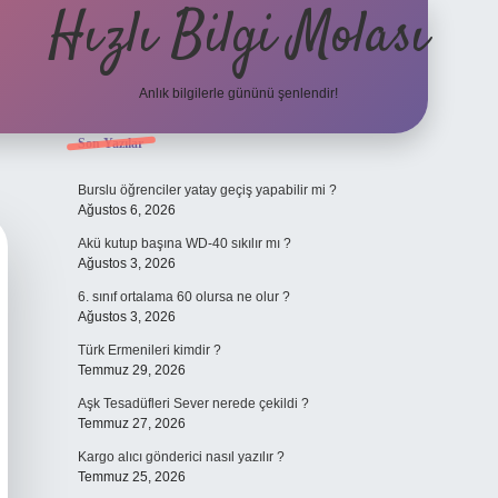
Hızlı Bilgi Molası
Anlık bilgilerle gününü şenlendir!
Sidebar
Son Yazılar
grandoperabet
Burslu öğrenciler yatay geçiş yapabilir mi ?
Ağustos 6, 2026
Akü kutup başına WD-40 sıkılır mı ?
Ağustos 3, 2026
6. sınıf ortalama 60 olursa ne olur ?
Ağustos 3, 2026
Türk Ermenileri kimdir ?
Temmuz 29, 2026
Aşk Tesadüfleri Sever nerede çekildi ?
Temmuz 27, 2026
Kargo alıcı gönderici nasıl yazılır ?
Temmuz 25, 2026