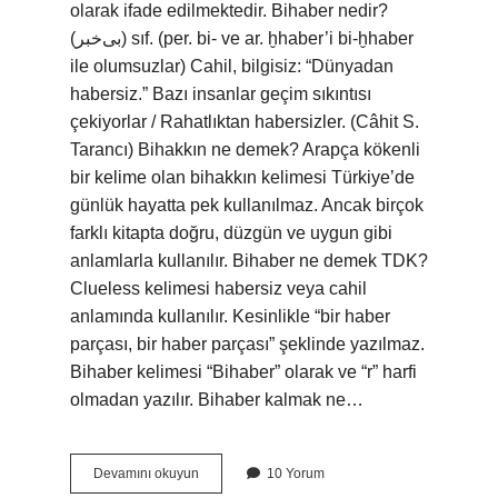
olarak ifade edilmektedir. Bihaber nedir?
(ﺑﻰﺧﺒﺮ) sıf. (per. bі- ve ar. ḫhaber’i bі-ḫhaber
ile olumsuzlar) Cahil, bilgisiz: “Dünyadan
habersiz.” Bazı insanlar geçim sıkıntısı
çekiyorlar / Rahatlıktan habersizler. (Câhit S.
Tarancı) Bihakkın ne demek? Arapça kökenli
bir kelime olan bihakkın kelimesi Türkiye’de
günlük hayatta pek kullanılmaz. Ancak birçok
farklı kitapta doğru, düzgün ve uygun gibi
anlamlarla kullanılır. Bihaber ne demek TDK?
Clueless kelimesi habersiz veya cahil
anlamında kullanılır. Kesinlikle “bir haber
parçası, bir haber parçası” şeklinde yazılmaz.
Bihaber kelimesi “Bihaber” olarak ve “r” harfi
olmadan yazılır. Bihaber kalmak ne…
Bihabersin
Devamını okuyun
10 Yorum
Ne