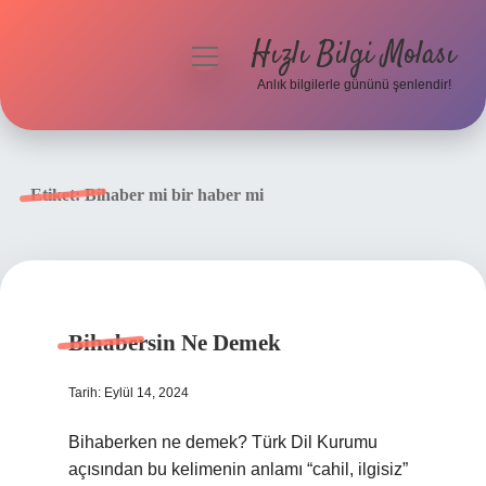
Hızlı Bilgi Molası
menüyü
aç
Anlık bilgilerle gününü şenlendir!
Anasayfa
Gizlilik Politikası
Etiket:
Bihaber mi bir haber mi
Yasal Uyarı
Hakkımızda
Bihabersin Ne Demek
Tarih: Eylül 14, 2024
Bihaberken ne demek? Türk Dil Kurumu
açısından bu kelimenin anlamı “cahil, ilgisiz”