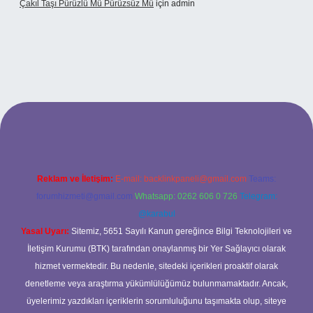
Çakıl Taşı Pürüzlü Mü Pürüzsüz Mü
için
admin
et
Reklam ve İletişim:
E-mail:
backlinkpaneli@gmail.com
Teams:
forumhizmeti@gmail.com
Whatsapp: 0262 606 0 726
Telegram:
@karabul
Yasal Uyarı:
Sitemiz, 5651 Sayılı Kanun gereğince Bilgi Teknolojileri ve
İletişim Kurumu (BTK) tarafından onaylanmış bir Yer Sağlayıcı olarak
hizmet vermektedir. Bu nedenle, sitedeki içerikleri proaktif olarak
denetleme veya araştırma yükümlülüğümüz bulunmamaktadır. Ancak,
üyelerimiz yazdıkları içeriklerin sorumluluğunu taşımakta olup, siteye