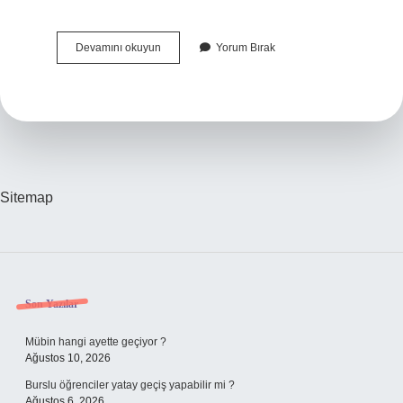
Bilişimde
Devamını okuyun
Yorum Bırak
Neler
Var
Sitemap
Sidebar
Son Yazılar
Mübin hangi ayette geçiyor ?
Ağustos 10, 2026
Burslu öğrenciler yatay geçiş yapabilir mi ?
Ağustos 6, 2026