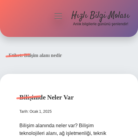
Hızlı Bilgi Molası
menüyü
aç
Anlık bilgilerle gününü şenlendir!
Anasayfa
Gizlilik Politikası
Etiket:
Bilişim alanı nedir
Yasal Uyarı
Hakkımızda
Bilişimde Neler Var
Tarih: Ocak 1, 2025
Bilişim alanında neler var? Bilişim
teknolojileri alanı, ağ işletmenliği, teknik