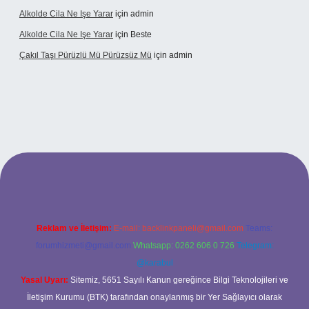
Alkolde Cila Ne Işe Yarar
için
admin
Alkolde Cila Ne Işe Yarar
için
Beste
Çakıl Taşı Pürüzlü Mü Pürüzsüz Mü
için
admin
et
Reklam ve İletişim:
E-mail:
backlinkpaneli@gmail.com
Teams:
forumhizmeti@gmail.com
Whatsapp: 0262 606 0 726
Telegram:
@karabul
Yasal Uyarı:
Sitemiz, 5651 Sayılı Kanun gereğince Bilgi Teknolojileri ve
İletişim Kurumu (BTK) tarafından onaylanmış bir Yer Sağlayıcı olarak