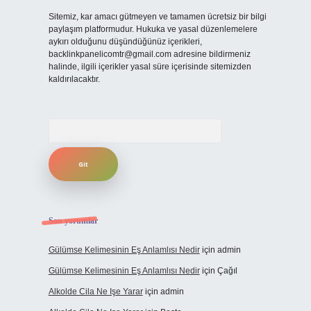
Sitemiz, kar amacı gütmeyen ve tamamen ücretsiz bir bilgi
paylaşım platformudur. Hukuka ve yasal düzenlemelere
aykırı olduğunu düşündüğünüz içerikleri,
backlinkpanelicomtr@gmail.com
adresine bildirmeniz
halinde, ilgili içerikler yasal süre içerisinde sitemizden
kaldırılacaktır.
Arama
Son yorumlar
Gülümse Kelimesinin Eş Anlamlısı Nedir
için
admin
Gülümse Kelimesinin Eş Anlamlısı Nedir
için
Çağıl
Alkolde Cila Ne Işe Yarar
için
admin