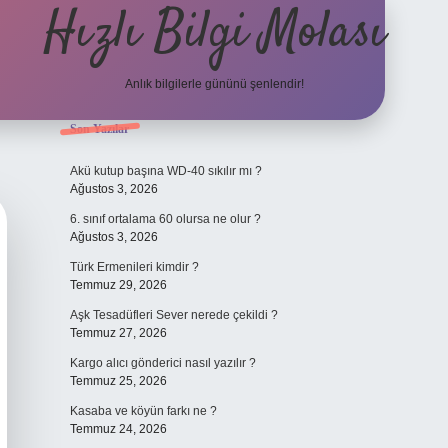
Hızlı Bilgi Molası
Anlık bilgilerle gününü şenlendir!
Sidebar
Son Yazılar
grandoperabet
Akü kutup başına WD-40 sıkılır mı ?
Ağustos 3, 2026
6. sınıf ortalama 60 olursa ne olur ?
Ağustos 3, 2026
Türk Ermenileri kimdir ?
Temmuz 29, 2026
Aşk Tesadüfleri Sever nerede çekildi ?
Temmuz 27, 2026
Kargo alıcı gönderici nasıl yazılır ?
Temmuz 25, 2026
Kasaba ve köyün farkı ne ?
Temmuz 24, 2026