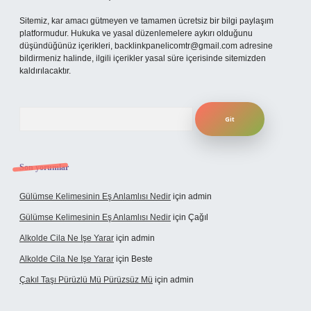
Sitemiz, kar amacı gütmeyen ve tamamen ücretsiz bir bilgi paylaşım
platformudur. Hukuka ve yasal düzenlemelere aykırı olduğunu
düşündüğünüz içerikleri,
backlinkpanelicomtr@gmail.com
adresine
bildirmeniz halinde, ilgili içerikler yasal süre içerisinde sitemizden
kaldırılacaktır.
Arama
Son yorumlar
Gülümse Kelimesinin Eş Anlamlısı Nedir
için
admin
Gülümse Kelimesinin Eş Anlamlısı Nedir
için
Çağıl
Alkolde Cila Ne Işe Yarar
için
admin
Alkolde Cila Ne Işe Yarar
için
Beste
Çakıl Taşı Pürüzlü Mü Pürüzsüz Mü
için
admin