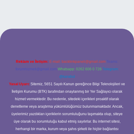
abet
Reklam ve İletişim:
E-mail:
backlinkpaneli@gmail.com
Teams:
forumhizmeti@gmail.com
Whatsapp: 0262 606 0 726
Telegram:
@karabul
Yasal Uyarı:
Sitemiz, 5651 Sayılı Kanun gereğince Bilgi Teknolojileri ve
İletişim Kurumu (BTK) tarafından onaylanmış bir Yer Sağlayıcı olarak
hizmet vermektedir. Bu nedenle, sitedeki içerikleri proaktif olarak
denetleme veya araştırma yükümlülüğümüz bulunmamaktadır. Ancak,
üyelerimiz yazdıkları içeriklerin sorumluluğunu taşımakta olup, siteye
üye olarak bu sorumluluğu kabul etmiş sayılırlar. Bu internet sitesi,
herhangi bir marka, kurum veya şahıs şirketi ile hiçbir bağlantısı