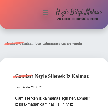
Hızlı Bilgi Molası
menüyü
aç
Anlık bilgilerle gününü şenlendir!
Anasayfa
Gizlilik Politikası
Etiket:
Camların buz tutmaması için ne yapılır
Yasal Uyarı
Hakkımızda
Camları Neyle Silersek Iz Kalmaz
Tarih: Aralık 28, 2024
Cam silerken iz kalmaması için ne yapmalı?
İz bırakmadan cam nasıl silinir? İz