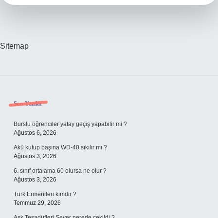
Sitemap
Sidebar
Son Yazılar
Burslu öğrenciler yatay geçiş yapabilir mi ?
Ağustos 6, 2026
Akü kutup başına WD-40 sıkılır mı ?
Ağustos 3, 2026
6. sınıf ortalama 60 olursa ne olur ?
Ağustos 3, 2026
Türk Ermenileri kimdir ?
Temmuz 29, 2026
Aşk Tesadüfleri Sever nerede çekildi ?