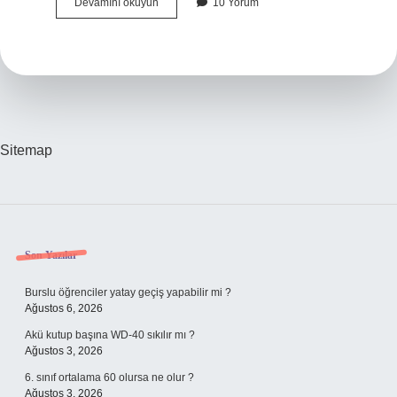
Can
Devamını okuyun
10 Yorum
Yayınları
Kime
Ait
Sitemap
Sidebar
Son Yazılar
Burslu öğrenciler yatay geçiş yapabilir mi ?
Ağustos 6, 2026
Akü kutup başına WD-40 sıkılır mı ?
Ağustos 3, 2026
6. sınıf ortalama 60 olursa ne olur ?
Ağustos 3, 2026