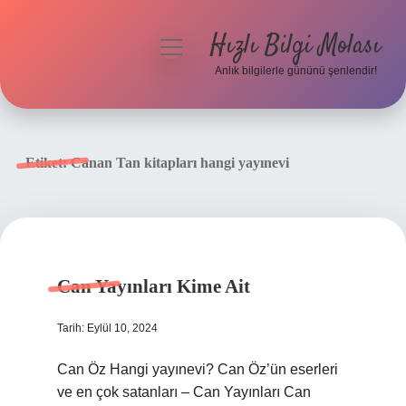
Hızlı Bilgi Molası
menüyü
aç
Anlık bilgilerle gününü şenlendir!
Anasayfa
Gizlilik Politikası
Etiket:
Canan Tan kitapları hangi yayınevi
Yasal Uyarı
Hakkımızda
Can Yayınları Kime Ait
Tarih: Eylül 10, 2024
Can Öz Hangi yayınevi? Can Öz’ün eserleri
ve en çok satanları – Can Yayınları Can