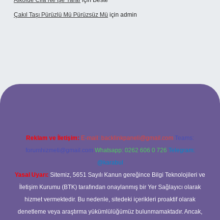
Alkolde Cila Ne Işe Yarar
için
Beste
Çakıl Taşı Pürüzlü Mü Pürüzsüz Mü
için
admin
et
Reklam ve İletişim:
E-mail:
backlinkpaneli@gmail.com
Teams:
forumhizmeti@gmail.com
Whatsapp: 0262 606 0 726
Telegram:
@karabul
Yasal Uyarı:
Sitemiz, 5651 Sayılı Kanun gereğince Bilgi Teknolojileri ve
İletişim Kurumu (BTK) tarafından onaylanmış bir Yer Sağlayıcı olarak
hizmet vermektedir. Bu nedenle, sitedeki içerikleri proaktif olarak
denetleme veya araştırma yükümlülüğümüz bulunmamaktadır. Ancak,