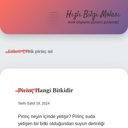
Hızlı Bilgi Molası
menüyü
aç
Anlık bilgilerle gününü şenlendir!
Anasayfa
Gizlilik Politikası
Etiket:
Çeltik pirinç mi
Yasal Uyarı
Hakkımızda
Pirinç Hangi Bitkidir
Tarih: Eylül 19, 2024
Pirinç neyin içinde yetişir? Pirinç suda
yetişen bir bitki olduğundan suyun derinliği