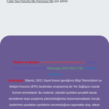
Çakıl Taşı Pürüzlü Mü Pürüzsüz Mü
için
admin
et
Reklam ve İletişim:
E-mail:
backlinkpaneli@gmail.com
Teams:
forumhizmeti@gmail.com
Whatsapp: 0262 606 0 726
Telegram:
@karabul
Yasal Uyarı:
Sitemiz, 5651 Sayılı Kanun gereğince Bilgi Teknolojileri ve
İletişim Kurumu (BTK) tarafından onaylanmış bir Yer Sağlayıcı olarak
hizmet vermektedir. Bu nedenle, sitedeki içerikleri proaktif olarak
denetleme veya araştırma yükümlülüğümüz bulunmamaktadır. Ancak,
üyelerimiz yazdıkları içeriklerin sorumluluğunu taşımakta olup, siteye