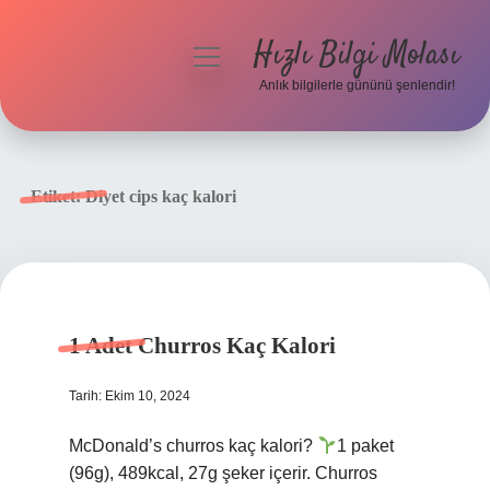
Hızlı Bilgi Molası
menüyü
aç
Anlık bilgilerle gününü şenlendir!
Anasayfa
Gizlilik Politikası
Etiket:
Diyet cips kaç kalori
Yasal Uyarı
Hakkımızda
1 Adet Churros Kaç Kalori
Tarih: Ekim 10, 2024
McDonald’s churros kaç kalori?
1 paket
(96g), 489kcal, 27g şeker içerir. Churros