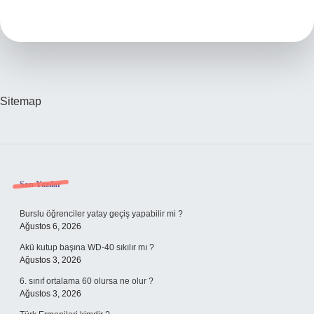
Churros
Kaç
Kalori
Sitemap
Sidebar
Son Yazılar
Burslu öğrenciler yatay geçiş yapabilir mi ?
Ağustos 6, 2026
Akü kutup başına WD-40 sıkılır mı ?
Ağustos 3, 2026
6. sınıf ortalama 60 olursa ne olur ?
Ağustos 3, 2026