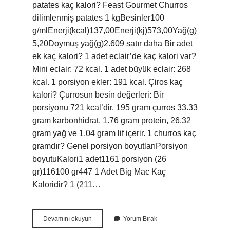
patates kaç kalori? Feast Gourmet Churros
dilimlenmiş patates 1 kgBesinler100
g/mlEnerji(kcal)137,00Enerji(kj)573,00Yağ(g)
5,20Doymuş yağ(g)2.609 satır daha Bir adet
ek kaç kalori? 1 adet eclair’de kaç kalori var?
Mini eclair: 72 kcal. 1 adet büyük eclair: 268
kcal. 1 porsiyon ekler: 191 kcal. Çiros kaç
kalori? Çurrosun besin değerleri: Bir
porsiyonu 721 kcal’dir. 195 gram çurros 33.33
gram karbonhidrat, 1.76 gram protein, 26.32
gram yağ ve 1.04 gram lif içerir. 1 churros kaç
gramdır? Genel porsiyon boyutlarıPorsiyon
boyutuKalori1 adet1161 porsiyon (26
gr)116100 gr447 1 Adet Big Mac Kaç
Kaloridir? 1 (211…
1
Devamını okuyun
Yorum Bırak
Adet