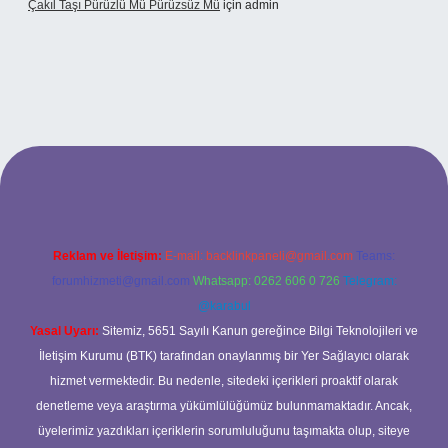
Çakıl Taşı Pürüzlü Mü Pürüzsüz Mü
için
admin
et
Reklam ve İletişim:
E-mail:
backlinkpaneli@gmail.com
Teams:
forumhizmeti@gmail.com
Whatsapp: 0262 606 0 726
Telegram:
@karabul
Yasal Uyarı:
Sitemiz, 5651 Sayılı Kanun gereğince Bilgi Teknolojileri ve
İletişim Kurumu (BTK) tarafından onaylanmış bir Yer Sağlayıcı olarak
hizmet vermektedir. Bu nedenle, sitedeki içerikleri proaktif olarak
denetleme veya araştırma yükümlülüğümüz bulunmamaktadır. Ancak,
üyelerimiz yazdıkları içeriklerin sorumluluğunu taşımakta olup, siteye