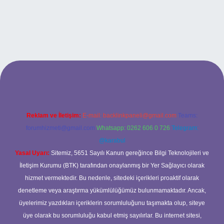
et
Reklam ve İletişim:
E-mail:
backlinkpaneli@gmail.com
Teams:
forumhizmeti@gmail.com
Whatsapp: 0262 606 0 726
Telegram:
@karabul
Yasal Uyarı:
Sitemiz, 5651 Sayılı Kanun gereğince Bilgi Teknolojileri ve
İletişim Kurumu (BTK) tarafından onaylanmış bir Yer Sağlayıcı olarak
hizmet vermektedir. Bu nedenle, sitedeki içerikleri proaktif olarak
denetleme veya araştırma yükümlülüğümüz bulunmamaktadır. Ancak,
üyelerimiz yazdıkları içeriklerin sorumluluğunu taşımakta olup, siteye
üye olarak bu sorumluluğu kabul etmiş sayılırlar. Bu internet sitesi,