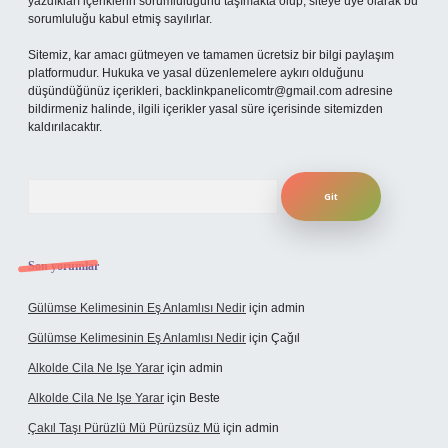
yazdıkları içeriklerin sorumluluğunu taşımakta olup, siteye üye olarak bu
sorumluluğu kabul etmiş sayılırlar.
Sitemiz, kar amacı gütmeyen ve tamamen ücretsiz bir bilgi paylaşım
platformudur. Hukuka ve yasal düzenlemelere aykırı olduğunu
düşündüğünüz içerikleri,
backlinkpanelicomtr@gmail.com
adresine
bildirmeniz halinde, ilgili içerikler yasal süre içerisinde sitemizden
kaldırılacaktır.
Arama
Son yorumlar
Gülümse Kelimesinin Eş Anlamlısı Nedir
için
admin
Gülümse Kelimesinin Eş Anlamlısı Nedir
için
Çağıl
Alkolde Cila Ne Işe Yarar
için
admin
Alkolde Cila Ne Işe Yarar
için
Beste
Çakıl Taşı Pürüzlü Mü Pürüzsüz Mü
için
admin