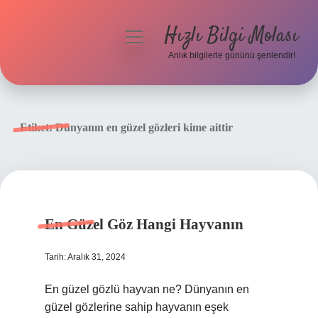
Hızlı Bilgi Molası
menüyü
aç
Anlık bilgilerle gününü şenlendir!
Anasayfa
Gizlilik Politikası
Etiket:
Dünyanın en güzel gözleri kime aittir
Yasal Uyarı
Hakkımızda
En Güzel Göz Hangi Hayvanın
Tarih: Aralık 31, 2024
En güzel gözlü hayvan ne? Dünyanın en
güzel gözlerine sahip hayvanın eşek