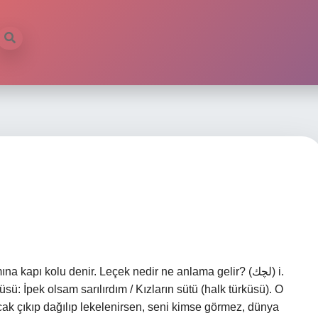
 kapı kolu denir. Leçek nedir ne anlama gelir? (ﻟﭽﻚ) i.
ü: İpek olsam sarılırdım / Kızların sütü (halk türküsü). O
ucak çıkıp dağılıp lekelenirsen, seni kimse görmez, dünya