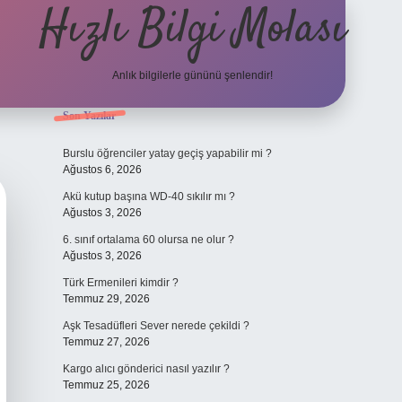
Hızlı Bilgi Molası
Anlık bilgilerle gününü şenlendir!
Sidebar
Son Yazılar
grandoperabet
Burslu öğrenciler yatay geçiş yapabilir mi ?
Ağustos 6, 2026
Akü kutup başına WD-40 sıkılır mı ?
Ağustos 3, 2026
6. sınıf ortalama 60 olursa ne olur ?
Ağustos 3, 2026
Türk Ermenileri kimdir ?
Temmuz 29, 2026
Aşk Tesadüfleri Sever nerede çekildi ?
Temmuz 27, 2026
Kargo alıcı gönderici nasıl yazılır ?
Temmuz 25, 2026