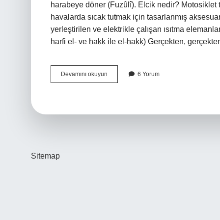
harabeye döner (Fuzûlî). Elcik nedir? Motosiklet tut
havalarda sıcak tutmak için tasarlanmış aksesuarl
yerleştirilen ve elektrikle çalışan ısıtma elemanlarından oluş
harfi el- ve ḥaḳḳ ile el-ḥaḳḳ) Gerçekten, gerçek
Elçek
Devamını okuyun
6 Yorum
Ne
Demek
Sitemap