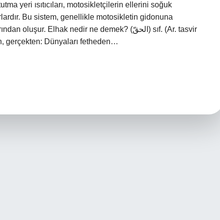
ma yeri ısıtıcıları, motosikletçilerin ellerini soğuk
ardır. Bu sistem, genellikle motosikletin gidonuna
ur. Elhak nedir ne demek? (ﺍﻟﺤﻖّ) sıf. (Ar. tasvir
ten, gerçekten: Dünyaları fetheden…