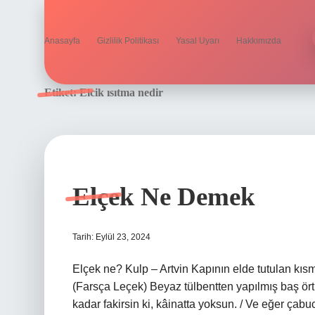
Anasayfa
Gizlilik Politikası
Yasal Uyarı
Hakkımızda
Etiket:
Elcik ısıtma nedir
Elçek Ne Demek
Tarih: Eylül 23, 2024
Elçek ne? Kulp – Artvin Kapının elde tutulan kısmına
(Farsça Leçek) Beyaz tülbentten yapılmış baş örtüs
kadar fakirsin ki, kâinatta yoksun. / Ve eğer çab