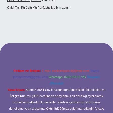
Alkolde Cila Ne Işe Yarar
için
Beste
Çakıl Taşı Pürüzlü Mü Pürüzsüz Mü
için
admin
bet
Reklam ve İletişim:
E-mail:
backlinkpaneli@gmail.com
Teams:
forumhizmeti@gmail.com
Whatsapp: 0262 606 0 726
Telegram:
@karabul
Yasal Uyarı:
Sitemiz, 5651 Sayılı Kanun gereğince Bilgi Teknolojileri ve
İletişim Kurumu (BTK) tarafından onaylanmış bir Yer Sağlayıcı olarak
hizmet vermektedir. Bu nedenle, sitedeki içerikleri proaktif olarak
denetleme veya araştırma yükümlülüğümüz bulunmamaktadır. Ancak,