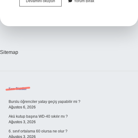
Ela
Devamını okuyun
Yorum Bırak
Göz
Rengi
Nasıl
Olur
Sitemap
Sidebar
Son Yazılar
Burslu öğrenciler yatay geçiş yapabilir mi ?
Ağustos 6, 2026
Akü kutup başına WD-40 sıkılır mı ?
Ağustos 3, 2026
6. sınıf ortalama 60 olursa ne olur ?
Ağustos 3, 2026