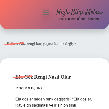
Hızlı Bilgi Molası
menüyü
aç
Anlık bilgilerle gününü şenlendir!
Anasayfa
Gizlilik Politikası
Etiket:
Göz rengi kaç yaşına kadar değişir
Yasal Uyarı
Hakkımızda
Ela Göz Rengi Nasıl Olur
Tarih: Ekim 15, 2024
Ela gözler neden renk değiştirir? “Ela gözler,
Rayleigh saçılması ve irisin ön sınır