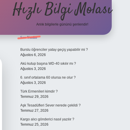
Hızlı Bilgi Molası
Anlık bilgilerle gününü şenlendir!
Sidebar
Son Yazılar
grandoperabet
Burslu öğrenciler yatay geçiş yapabilir mi ?
Ağustos 6, 2026
Akü kutup başına WD-40 sıkılır mı ?
Ağustos 3, 2026
6. sınıf ortalama 60 olursa ne olur ?
Ağustos 3, 2026
Türk Ermenileri kimdir ?
Temmuz 29, 2026
Aşk Tesadüfleri Sever nerede çekildi ?
Temmuz 27, 2026
Kargo alıcı gönderici nasıl yazılır ?
Temmuz 25, 2026