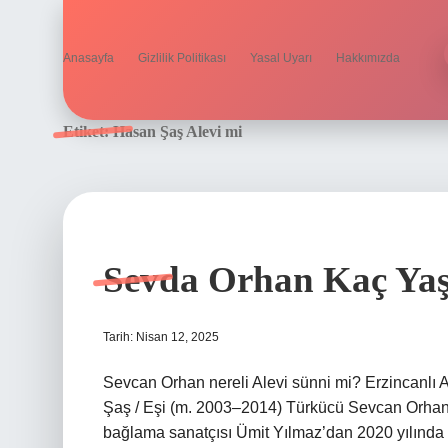
Anasayfa
Gizlilik Politikası
Yasal Uyarı
Hakkımızda
Etiket:
Hasan Şaş Alevi mi
Sevda Orhan Kaç Ya
Tarih: Nisan 12, 2025
Sevcan Orhan nereli Alevi sünni mi? Erzincanlı 
Şaş / Eşi (m. 2003–2014) Türkücü Sevcan Orhan 
bağlama sanatçısı Ümit Yılmaz’dan 2020 yılınd