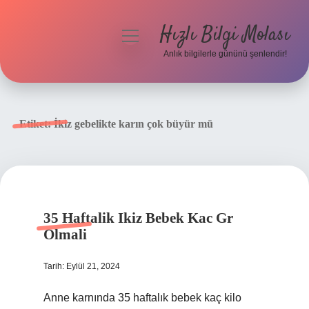
Hızlı Bilgi Molası
menüyü
aç
Anlık bilgilerle gününü şenlendir!
Anasayfa
Gizlilik Politikası
Etiket:
İkiz gebelikte karın çok büyür mü
Yasal Uyarı
Hakkımızda
35 Haftalik Ikiz Bebek Kac Gr
Olmali
Tarih: Eylül 21, 2024
Anne karnında 35 haftalık bebek kaç kilo