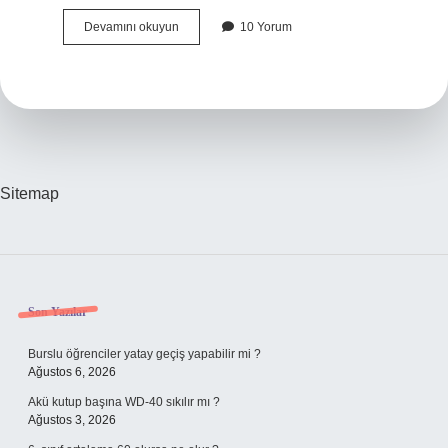
35
Devamını okuyun
10 Yorum
Haftalik
Ikiz
Bebek
Kac
Gr
Olmali
Sitemap
Sidebar
Son Yazılar
Burslu öğrenciler yatay geçiş yapabilir mi ?
Ağustos 6, 2026
Akü kutup başına WD-40 sıkılır mı ?
Ağustos 3, 2026