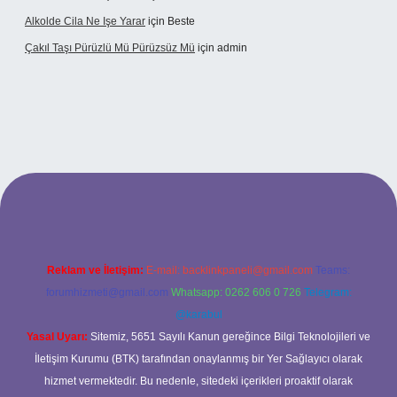
Alkolde Cila Ne Işe Yarar
için
Beste
Çakıl Taşı Pürüzlü Mü Pürüzsüz Mü
için
admin
et
Reklam ve İletişim:
E-mail:
backlinkpaneli@gmail.com
Teams:
forumhizmeti@gmail.com
Whatsapp: 0262 606 0 726
Telegram:
@karabul
Yasal Uyarı:
Sitemiz, 5651 Sayılı Kanun gereğince Bilgi Teknolojileri ve
İletişim Kurumu (BTK) tarafından onaylanmış bir Yer Sağlayıcı olarak
hizmet vermektedir. Bu nedenle, sitedeki içerikleri proaktif olarak