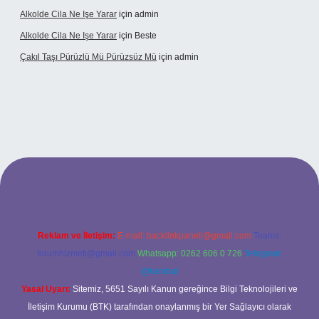
Alkolde Cila Ne Işe Yarar
için
admin
Alkolde Cila Ne Işe Yarar
için
Beste
Çakıl Taşı Pürüzlü Mü Pürüzsüz Mü
için
admin
et
Reklam ve İletişim:
E-mail:
backlinkpaneli@gmail.com
Teams:
forumhizmeti@gmail.com
Whatsapp: 0262 606 0 726
Telegram:
@karabul
Yasal Uyarı:
Sitemiz, 5651 Sayılı Kanun gereğince Bilgi Teknolojileri ve
İletişim Kurumu (BTK) tarafından onaylanmış bir Yer Sağlayıcı olarak