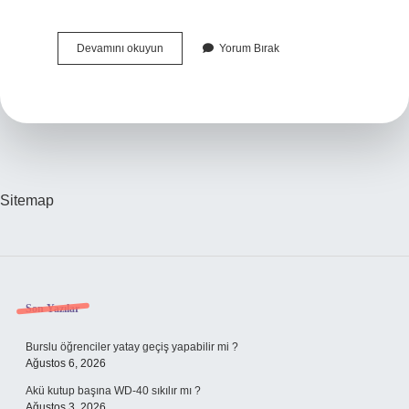
Şantiyede
Devamını okuyun
Yorum Bırak
Kim
Ne
Iş
Yapar
Sitemap
Sidebar
Son Yazılar
Burslu öğrenciler yatay geçiş yapabilir mi ?
Ağustos 6, 2026
Akü kutup başına WD-40 sıkılır mı ?
Ağustos 3, 2026