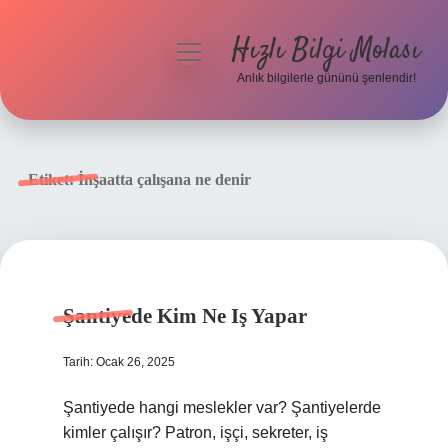
Hızlı Bilgi Molası
menüyü
aç
Anlık bilgilerle gününü şenlendir!
Anasayfa
Gizlilik Politikası
Etiket:
İnşaatta çalışana ne denir
Yasal Uyarı
Hakkımızda
Şantiyede Kim Ne Iş Yapar
Tarih: Ocak 26, 2025
Şantiyede hangi meslekler var? Şantiyelerde
kimler çalışır? Patron, işçi, sekreter, iş