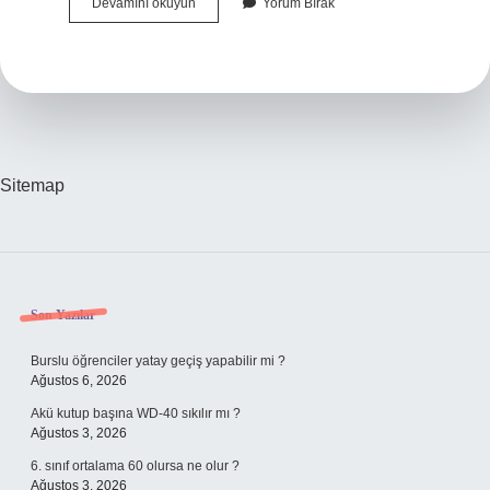
Izmir
Devamını okuyun
Yorum Bırak
Neyi
Meşhur
Sitemap
Sidebar
Son Yazılar
Burslu öğrenciler yatay geçiş yapabilir mi ?
Ağustos 6, 2026
Akü kutup başına WD-40 sıkılır mı ?
Ağustos 3, 2026
6. sınıf ortalama 60 olursa ne olur ?
Ağustos 3, 2026