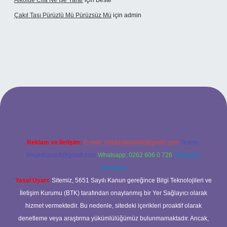
Alkolde Cila Ne Işe Yarar
için
Beste
Çakıl Taşı Pürüzlü Mü Pürüzsüz Mü
için
admin
et
Reklam ve İletişim:
E-mail:
backlinkpaneli@gmail.com
Teams:
forumhizmeti@gmail.com
Whatsapp: 0262 606 0 726
Telegram:
@karabul
Yasal Uyarı:
Sitemiz, 5651 Sayılı Kanun gereğince Bilgi Teknolojileri ve
İletişim Kurumu (BTK) tarafından onaylanmış bir Yer Sağlayıcı olarak
hizmet vermektedir. Bu nedenle, sitedeki içerikleri proaktif olarak
denetleme veya araştırma yükümlülüğümüz bulunmamaktadır. Ancak,