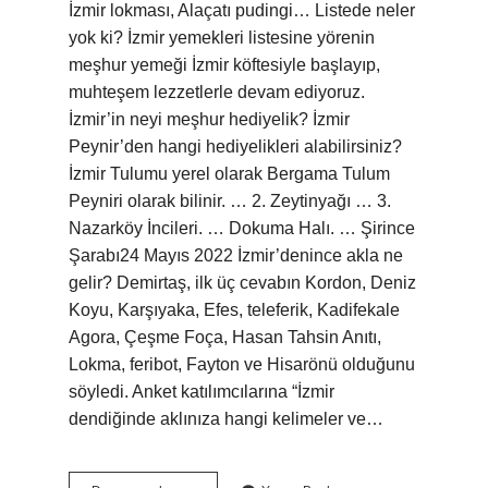
İzmir lokması, Alaçatı pudingi… Listede neler
yok ki? İzmir yemekleri listesine yörenin
meşhur yemeği İzmir köftesiyle başlayıp,
muhteşem lezzetlerle devam ediyoruz.
İzmir’in neyi meşhur hediyelik? İzmir
Peynir’den hangi hediyelikleri alabilirsiniz?
İzmir Tulumu yerel olarak Bergama Tulum
Peyniri olarak bilinir. … 2. Zeytinyağı … 3.
Nazarköy İncileri. … Dokuma Halı. … Şirince
Şarabı24 Mayıs 2022 İzmir’denince akla ne
gelir? Demirtaş, ilk üç cevabın Kordon, Deniz
Koyu, Karşıyaka, Efes, teleferik, Kadifekale
Agora, Çeşme Foça, Hasan Tahsin Anıtı,
Lokma, feribot, Fayton ve Hisarönü olduğunu
söyledi. Anket katılımcılarına “İzmir
dendiğinde aklınıza hangi kelimeler ve…