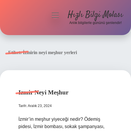
Hızlı Bilgi Molası
menüyü
aç
Anlık bilgilerle gününü şenlendir!
Anasayfa
Gizlilik Politikası
Etiket:
İzmirin neyi meşhur yerleri
Yasal Uyarı
Hakkımızda
Izmir Neyi Meşhur
Tarih: Aralık 23, 2024
İzmir’in meşhur yiyeceği nedir? Ödemiş
pidesi, İzmir bombası, sokak şampanyası,