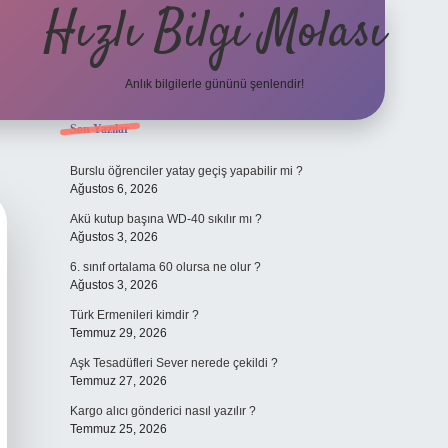
Hızlı Bilgi Molası
Anlık bilgilerle gününü şenlendir!
Sidebar
Son Yazılar
grandoperabet
Burslu öğrenciler yatay geçiş yapabilir mi ?
Ağustos 6, 2026
Akü kutup başına WD-40 sıkılır mı ?
Ağustos 3, 2026
6. sınıf ortalama 60 olursa ne olur ?
Ağustos 3, 2026
Türk Ermenileri kimdir ?
Temmuz 29, 2026
Aşk Tesadüfleri Sever nerede çekildi ?
Temmuz 27, 2026
Kargo alıcı gönderici nasıl yazılır ?
Temmuz 25, 2026