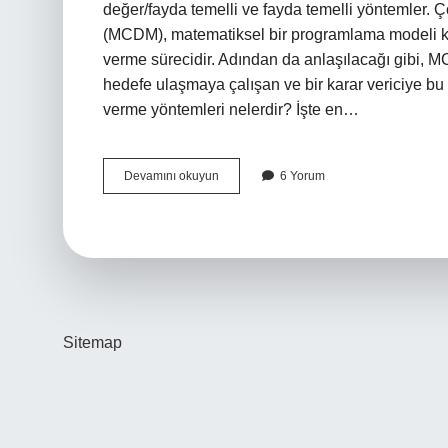
değer/fayda temelli ve fayda temelli yöntemler.
(MCDM), matematiksel bir programlama modeli kulla
verme sürecidir. Adından da anlaşılacağı gibi, M
hedefe ulaşmaya çalışan ve bir karar vericiye bu
verme yöntemleri nelerdir? İşte en…
Çok
Devamını okuyun
6 Yorum
Kriterli
Karar
Verme
Yöntemi
Nedir
Sitemap