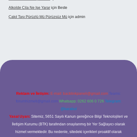
Alkolde Cila Ne Işe Yarar
için
Beste
Çakıl Taşı Pürüzlü Mü Pürüzsüz Mü
için
admin
et
Reklam ve İletişim:
E-mail:
backlinkpaneli@gmail.com
Teams:
forumhizmeti@gmail.com
Whatsapp: 0262 606 0 726
Telegram:
@karabul
Yasal Uyarı:
Sitemiz, 5651 Sayılı Kanun gereğince Bilgi Teknolojileri ve
İletişim Kurumu (BTK) tarafından onaylanmış bir Yer Sağlayıcı olarak
hizmet vermektedir. Bu nedenle, sitedeki içerikleri proaktif olarak