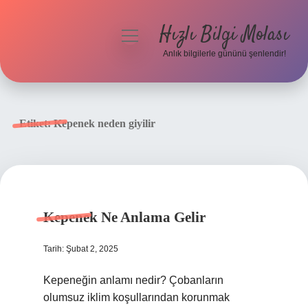
Hızlı Bilgi Molası
menüyü
aç
Anlık bilgilerle gününü şenlendir!
Anasayfa
Gizlilik Politikası
Etiket:
Kepenek neden giyilir
Yasal Uyarı
Hakkımızda
Kepenek Ne Anlama Gelir
Tarih: Şubat 2, 2025
Kepeneğin anlamı nedir? Çobanların
olumsuz iklim koşullarından korunmak