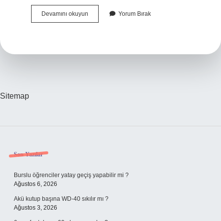
Kepenek
Devamını okuyun
Yorum Bırak
Ne
Anlama
Gelir
Sitemap
Sidebar
Son Yazılar
Burslu öğrenciler yatay geçiş yapabilir mi ?
Ağustos 6, 2026
Akü kutup başına WD-40 sıkılır mı ?
Ağustos 3, 2026