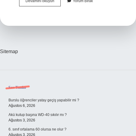
Su
Devamını okuyun
Yorum Bırak
Köpeği
Böceği
Zehirli
Midir
Sitemap
Sidebar
Son Yazılar
Burslu öğrenciler yatay geçiş yapabilir mi ?
Ağustos 6, 2026
Akü kutup başına WD-40 sıkılır mı ?
Ağustos 3, 2026
6. sınıf ortalama 60 olursa ne olur ?
Ağustos 3, 2026