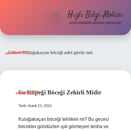
Hızlı Bilgi Molası
menüyü
aç
Anlık bilgilerle gününü şenlendir!
Anasayfa
Gizlilik Politikası
Etiket:
Kulağakaçan böceği adet görür mü
Yasal Uyarı
Hakkımızda
Su Köpeği Böceği Zehirli Midir
Tarih: Aralık 23, 2024
Kulağakaçan böceği tehlikeli mi? Bu gececi
böcekler gündüzleri ışık görmeyen tenha ve