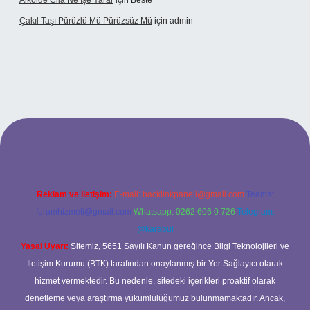
Alkolde Cila Ne Işe Yarar
için
Beste
Çakıl Taşı Pürüzlü Mü Pürüzsüz Mü
için
admin
bet
Reklam ve İletişim:
E-mail:
backlinkpaneli@gmail.com
Teams:
forumhizmeti@gmail.com
Whatsapp: 0262 606 0 726
Telegram:
@karabul
Yasal Uyarı:
Sitemiz, 5651 Sayılı Kanun gereğince Bilgi Teknolojileri ve
İletişim Kurumu (BTK) tarafından onaylanmış bir Yer Sağlayıcı olarak
hizmet vermektedir. Bu nedenle, sitedeki içerikleri proaktif olarak
denetleme veya araştırma yükümlülüğümüz bulunmamaktadır. Ancak,