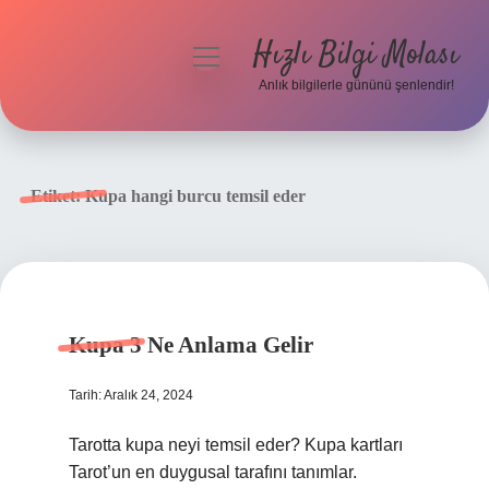
Hızlı Bilgi Molası
menüyü
aç
Anlık bilgilerle gününü şenlendir!
Anasayfa
Gizlilik Politikası
Etiket:
Kupa hangi burcu temsil eder
Yasal Uyarı
Hakkımızda
Kupa 3 Ne Anlama Gelir
Tarih: Aralık 24, 2024
Tarotta kupa neyi temsil eder? Kupa kartları
Tarot’un en duygusal tarafını tanımlar.