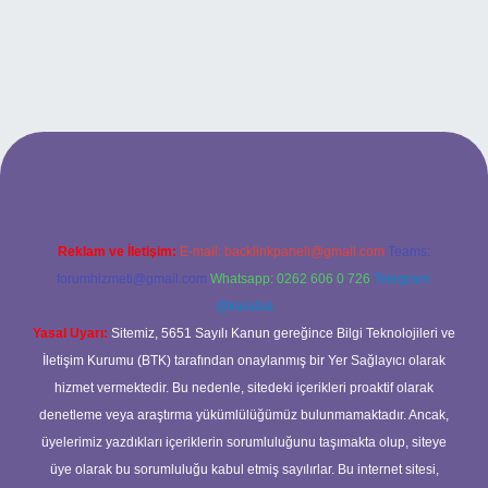
et
Reklam ve İletişim:
E-mail:
backlinkpaneli@gmail.com
Teams:
forumhizmeti@gmail.com
Whatsapp: 0262 606 0 726
Telegram:
@karabul
Yasal Uyarı:
Sitemiz, 5651 Sayılı Kanun gereğince Bilgi Teknolojileri ve
İletişim Kurumu (BTK) tarafından onaylanmış bir Yer Sağlayıcı olarak
hizmet vermektedir. Bu nedenle, sitedeki içerikleri proaktif olarak
denetleme veya araştırma yükümlülüğümüz bulunmamaktadır. Ancak,
üyelerimiz yazdıkları içeriklerin sorumluluğunu taşımakta olup, siteye
üye olarak bu sorumluluğu kabul etmiş sayılırlar. Bu internet sitesi,