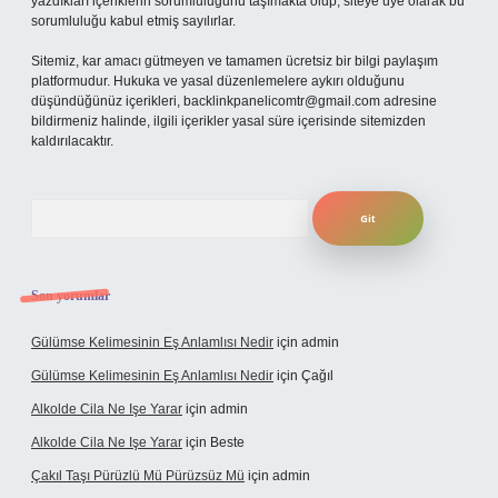
yazdıkları içeriklerin sorumluluğunu taşımakta olup, siteye üye olarak bu
sorumluluğu kabul etmiş sayılırlar.
Sitemiz, kar amacı gütmeyen ve tamamen ücretsiz bir bilgi paylaşım
platformudur. Hukuka ve yasal düzenlemelere aykırı olduğunu
düşündüğünüz içerikleri,
backlinkpanelicomtr@gmail.com
adresine
bildirmeniz halinde, ilgili içerikler yasal süre içerisinde sitemizden
kaldırılacaktır.
Arama
Son yorumlar
Gülümse Kelimesinin Eş Anlamlısı Nedir
için
admin
Gülümse Kelimesinin Eş Anlamlısı Nedir
için
Çağıl
Alkolde Cila Ne Işe Yarar
için
admin
Alkolde Cila Ne Işe Yarar
için
Beste
Çakıl Taşı Pürüzlü Mü Pürüzsüz Mü
için
admin