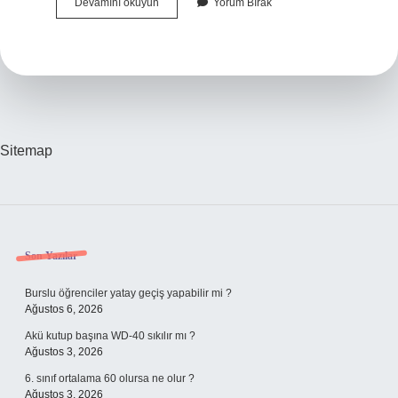
Izmir
Devamını okuyun
Yorum Bırak
Neyi
Meşhur
Sitemap
Sidebar
Son Yazılar
Burslu öğrenciler yatay geçiş yapabilir mi ?
Ağustos 6, 2026
Akü kutup başına WD-40 sıkılır mı ?
Ağustos 3, 2026
6. sınıf ortalama 60 olursa ne olur ?
Ağustos 3, 2026