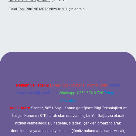
Alkolde Cila Ne Işe Yarar
için
Beste
Çakıl Taşı Pürüzlü Mü Pürüzsüz Mü
için
admin
et
Reklam ve İletişim:
E-mail:
backlinkpaneli@gmail.com
Teams:
forumhizmeti@gmail.com
Whatsapp: 0262 606 0 726
Telegram:
@karabul
Yasal Uyarı:
Sitemiz, 5651 Sayılı Kanun gereğince Bilgi Teknolojileri ve
İletişim Kurumu (BTK) tarafından onaylanmış bir Yer Sağlayıcı olarak
hizmet vermektedir. Bu nedenle, sitedeki içerikleri proaktif olarak
denetleme veya araştırma yükümlülüğümüz bulunmamaktadır. Ancak,