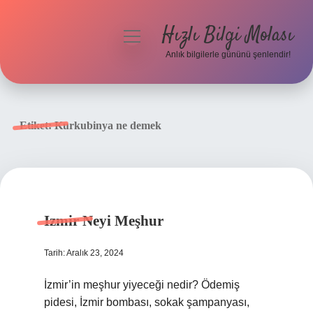
Hızlı Bilgi Molası
menüyü
aç
Anlık bilgilerle gününü şenlendir!
Anasayfa
Gizlilik Politikası
Etiket:
Kurkubinya ne demek
Yasal Uyarı
Hakkımızda
Izmir Neyi Meşhur
Tarih: Aralık 23, 2024
İzmir’in meşhur yiyeceği nedir? Ödemiş
pidesi, İzmir bombası, sokak şampanyası,