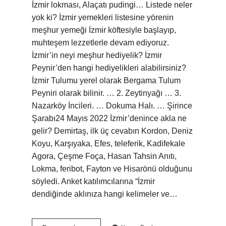
İzmir lokması, Alaçatı pudingi… Listede neler
yok ki? İzmir yemekleri listesine yörenin
meşhur yemeği İzmir köftesiyle başlayıp,
muhteşem lezzetlerle devam ediyoruz.
İzmir’in neyi meşhur hediyelik? İzmir
Peynir’den hangi hediyelikleri alabilirsiniz?
İzmir Tulumu yerel olarak Bergama Tulum
Peyniri olarak bilinir. … 2. Zeytinyağı … 3.
Nazarköy İncileri. … Dokuma Halı. … Şirince
Şarabı24 Mayıs 2022 İzmir’denince akla ne
gelir? Demirtaş, ilk üç cevabın Kordon, Deniz
Koyu, Karşıyaka, Efes, teleferik, Kadifekale
Agora, Çeşme Foça, Hasan Tahsin Anıtı,
Lokma, feribot, Fayton ve Hisarönü olduğunu
söyledi. Anket katılımcılarına “İzmir
dendiğinde aklınıza hangi kelimeler ve…