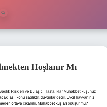
mekten Hoşlanır Mı
ağlık Riskleri ve Bulaşıcı Hastalıklar Muhabbet kuşunuz
daki asıl konu sağlıktır, duygular değil. Evcil hayvanınız
temeden ortaya çıkabilir. Muhabbet kuşları öpüşür mü?