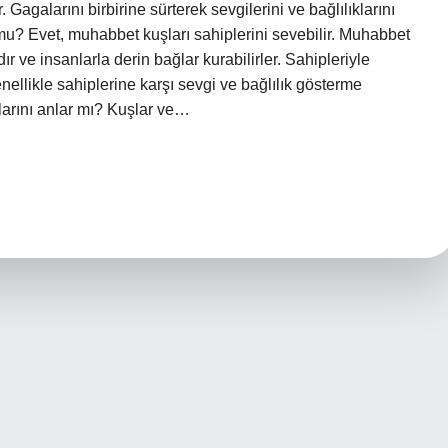
 Gagalarını birbirine sürterek sevgilerini ve bağlılıklarını
mu? Evet, muhabbet kuşları sahiplerini sevebilir. Muhabbet
r ve insanlarla derin bağlar kurabilirler. Sahipleriyle
ellikle sahiplerine karşı sevgi ve bağlılık gösterme
larını anlar mı? Kuşlar ve…