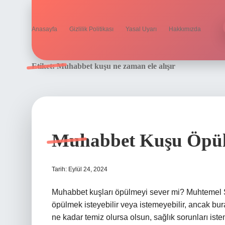
Anasayfa
Gizlilik Politikası
Yasal Uyarı
Hakkımızda
Etiket:
Muhabbet kuşu ne zaman ele alışır
Muhabbet Kuşu Öpül
Tarih: Eylül 24, 2024
Muhabbet kuşları öpülmeyi sever mi? Muhtemel S
öpülmek isteyebilir veya istemeyebilir, ancak bura
ne kadar temiz olursa olsun, sağlık sorunları is