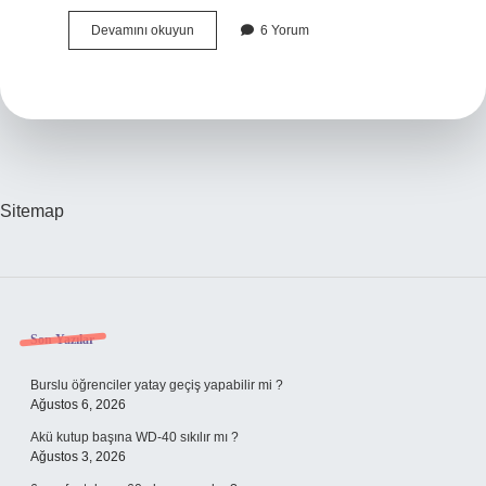
Omad
Devamını okuyun
6 Yorum
Diyeti
Yağ
Yakar
Mı
Sitemap
Sidebar
Son Yazılar
Burslu öğrenciler yatay geçiş yapabilir mi ?
Ağustos 6, 2026
Akü kutup başına WD-40 sıkılır mı ?
Ağustos 3, 2026