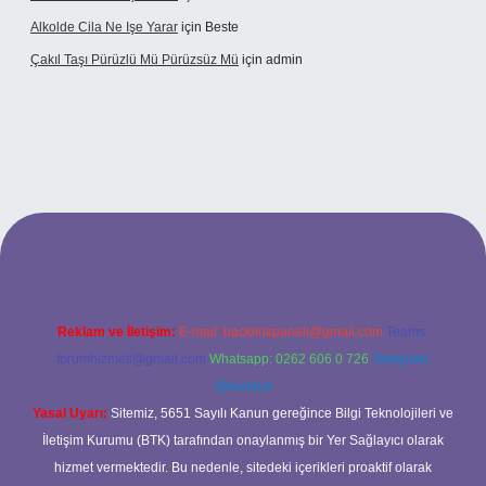
Alkolde Cila Ne Işe Yarar
için
Beste
Çakıl Taşı Pürüzlü Mü Pürüzsüz Mü
için
admin
bet
Reklam ve İletişim:
E-mail:
backlinkpaneli@gmail.com
Teams:
forumhizmeti@gmail.com
Whatsapp: 0262 606 0 726
Telegram:
@karabul
Yasal Uyarı:
Sitemiz, 5651 Sayılı Kanun gereğince Bilgi Teknolojileri ve
İletişim Kurumu (BTK) tarafından onaylanmış bir Yer Sağlayıcı olarak
hizmet vermektedir. Bu nedenle, sitedeki içerikleri proaktif olarak