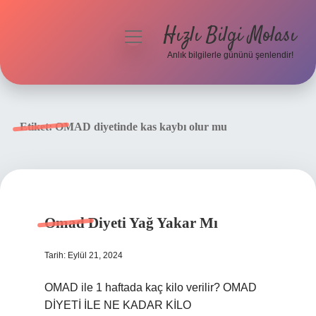
Hızlı Bilgi Molası
menüyü
aç
Anlık bilgilerle gününü şenlendir!
Anasayfa
Gizlilik Politikası
Etiket:
OMAD diyetinde kas kaybı olur mu
Yasal Uyarı
Hakkımızda
Omad Diyeti Yağ Yakar Mı
Tarih: Eylül 21, 2024
OMAD ile 1 haftada kaç kilo verilir? OMAD
DİYETİ İLE NE KADAR KİLO