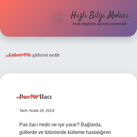
Hızlı Bilgi Molası
menüyü
aç
Anlık bilgilerle gününü şenlendir!
Anasayfa
Gizlilik Politikası
Etiket:
Pas gübresi nedir
Yasal Uyarı
Hakkımızda
Pas Ne Ilacı
Tarih: Aralık 28, 2024
Pas ilacı nedir ne işe yarar? Bağlarda,
güllerde ve tütünlerde külleme hastalığının