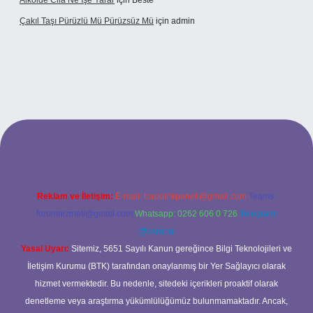
Alkolde Cila Ne Işe Yarar
için
Beste
Çakıl Taşı Pürüzlü Mü Pürüzsüz Mü
için
admin
et
Reklam ve İletişim:
E-mail:
backlinkpaneli@gmail.com
Teams:
forumhizmeti@gmail.com
Whatsapp: 0262 606 0 726
Telegram:
@karabul
Yasal Uyarı:
Sitemiz, 5651 Sayılı Kanun gereğince Bilgi Teknolojileri ve
İletişim Kurumu (BTK) tarafından onaylanmış bir Yer Sağlayıcı olarak
hizmet vermektedir. Bu nedenle, sitedeki içerikleri proaktif olarak
denetleme veya araştırma yükümlülüğümüz bulunmamaktadır. Ancak,