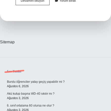
Pas
Devamını okuyun
Yorum Bırak
Ne
Ilacı
Sitemap
Sidebar
Son Yazılar
Burslu öğrenciler yatay geçiş yapabilir mi ?
Ağustos 6, 2026
Akü kutup başına WD-40 sıkılır mı ?
Ağustos 3, 2026
6. sınıf ortalama 60 olursa ne olur ?
Ağustos 3, 2026