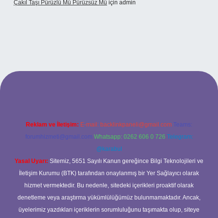
Çakıl Taşı Pürüzlü Mü Pürüzsüz Mü
için
admin
et
Reklam ve İletişim:
E-mail:
backlinkpaneli@gmail.com
Teams:
forumhizmeti@gmail.com
Whatsapp: 0262 606 0 726
Telegram:
@karabul
Yasal Uyarı:
Sitemiz, 5651 Sayılı Kanun gereğince Bilgi Teknolojileri ve
İletişim Kurumu (BTK) tarafından onaylanmış bir Yer Sağlayıcı olarak
hizmet vermektedir. Bu nedenle, sitedeki içerikleri proaktif olarak
denetleme veya araştırma yükümlülüğümüz bulunmamaktadır. Ancak,
üyelerimiz yazdıkları içeriklerin sorumluluğunu taşımakta olup, siteye