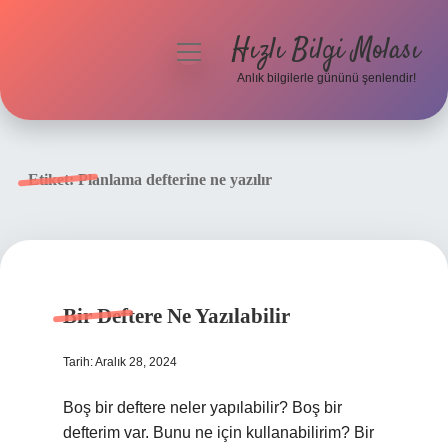
Hızlı Bilgi Molası
menüyü
aç
Anlık bilgilerle gününü şenlendir!
Anasayfa
Gizlilik Politikası
Etiket:
Planlama defterine ne yazılır
Yasal Uyarı
Hakkımızda
Bir Deftere Ne Yazılabilir
Tarih: Aralık 28, 2024
Boş bir deftere neler yapılabilir? Boş bir
defterim var. Bunu ne için kullanabilirim? Bir