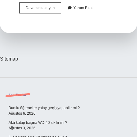
Direnmekten
Devamını okuyun
Yorum Bırak
Vazgeçip
Karşısındakinin
Isteğini
Kabul
Etmek
Deyimi
Nedir
Sitemap
Sidebar
Son Yazılar
Burslu öğrenciler yatay geçiş yapabilir mi ?
Ağustos 6, 2026
Akü kutup başına WD-40 sıkılır mı ?
Ağustos 3, 2026