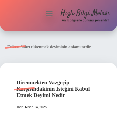
Hızlı Bilgi Molası
menüyü
aç
Anlık bilgilerle gününü şenlendir!
Anasayfa
Gizlilik Politikası
Etiket:
Sabrı tükenmek deyiminin anlamı nedir
Yasal Uyarı
Hakkımızda
Direnmekten Vazgeçip
Karşısındakinin Isteğini Kabul
Etmek Deyimi Nedir
Tarih: Nisan 14, 2025