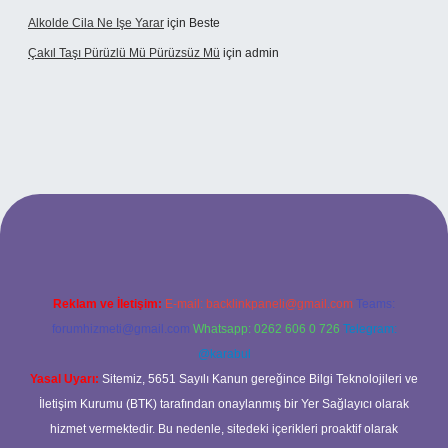
Alkolde Cila Ne Işe Yarar
için
Beste
Çakıl Taşı Pürüzlü Mü Pürüzsüz Mü
için
admin
et
Reklam ve İletişim:
E-mail:
backlinkpaneli@gmail.com
Teams:
forumhizmeti@gmail.com
Whatsapp: 0262 606 0 726
Telegram:
@karabul
Yasal Uyarı:
Sitemiz, 5651 Sayılı Kanun gereğince Bilgi Teknolojileri ve
İletişim Kurumu (BTK) tarafından onaylanmış bir Yer Sağlayıcı olarak
hizmet vermektedir. Bu nedenle, sitedeki içerikleri proaktif olarak