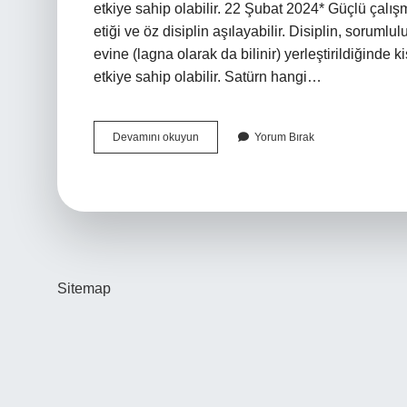
etkiye sahip olabilir. 22 Şubat 2024* Güçlü çalışm
etiği ve öz disiplin aşılayabilir. Disiplin, sorum
evine (lagna olarak da bilinir) yerleştirildiğinde 
etkiye sahip olabilir. Satürn hangi…
Satürn
Devamını okuyun
Yorum Bırak
1
Evde
Ne
Demek
Sitemap