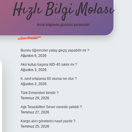
Hızlı Bilgi Molası
Anlık bilgilerle gününü şenlendir!
Sidebar
Son Yazılar
grandoperabet
Burslu öğrenciler yatay geçiş yapabilir mi ?
Ağustos 6, 2026
Akü kutup başına WD-40 sıkılır mı ?
Ağustos 3, 2026
6. sınıf ortalama 60 olursa ne olur ?
Ağustos 3, 2026
Türk Ermenileri kimdir ?
Temmuz 29, 2026
Aşk Tesadüfleri Sever nerede çekildi ?
Temmuz 27, 2026
Kargo alıcı gönderici nasıl yazılır ?
Temmuz 25, 2026