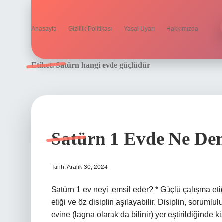
Anasayfa
Gizlilik Politikası
Yasal Uyarı
Hakkımızda
Etiket:
Satürn hangi evde güçlüdür
Satürn 1 Evde Ne D
Tarih: Aralık 30, 2024
Satürn 1 ev neyi temsil eder? * Güçlü çalışma etiğ
etiği ve öz disiplin aşılayabilir. Disiplin, sorum
evine (lagna olarak da bilinir) yerleştirildiğinde 