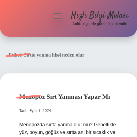
Hızlı Bilgi Molası
menüyü
aç
Anlık bilgilerle gününü şenlendir!
Anasayfa
Gizlilik Politikası
Etiket:
Sırtta yanma hissi neden olur
Yasal Uyarı
Hakkımızda
Menopoz Sırt Yanması Yapar Mı
Tarih: Eylül 7, 2024
Menopozda sırtta yanma olur mu? Genellikle
yüz, boyun, göğüs ve sırtta ani bir sıcaklık ve