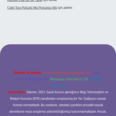
Alkolde Cila Ne Işe Yarar
için
Beste
Çakıl Taşı Pürüzlü Mü Pürüzsüz Mü
için
admin
et
Reklam ve İletişim:
E-mail:
backlinkpaneli@gmail.com
Teams:
forumhizmeti@gmail.com
Whatsapp: 0262 606 0 726
Telegram:
@karabul
Yasal Uyarı:
Sitemiz, 5651 Sayılı Kanun gereğince Bilgi Teknolojileri ve
İletişim Kurumu (BTK) tarafından onaylanmış bir Yer Sağlayıcı olarak
hizmet vermektedir. Bu nedenle, sitedeki içerikleri proaktif olarak
denetleme veya araştırma yükümlülüğümüz bulunmamaktadır. Ancak,