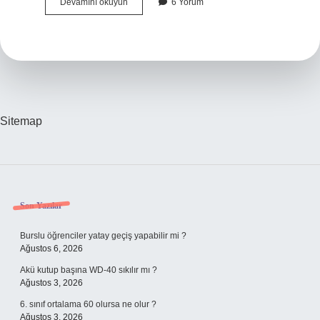
Menopoz
Devamını okuyun
6 Yorum
Sırt
Yanması
Yapar
Mı
Sitemap
Sidebar
Son Yazılar
Burslu öğrenciler yatay geçiş yapabilir mi ?
Ağustos 6, 2026
Akü kutup başına WD-40 sıkılır mı ?
Ağustos 3, 2026
6. sınıf ortalama 60 olursa ne olur ?
Ağustos 3, 2026