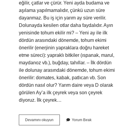
eğilir, çatlar ve çürür. Yeni ayda budama ve
aşılama yapılmamalıdır, çünkü uzun süre
dayanmaz. Bu iş için yarım ay süre verilir.
Dolunayda kesilen otlar daha faydalıdır. Ayın
yenisinde tohum ekilir mi? – Yeni ay ile ilk
dördün arasındaki dönemde, tohum ekimi
önerilir (enerjinin yapraklara doğru hareket
etme süreci): yapraklı bitkiler (ıspanak, marul,
maydanoz vb.), buğday, tahıllar. – İlk dördün
ile dolunay arasındaki dönemde, tohum ekimi
önerilir: domates, kabak, patlıcan vb. Son
dördün nasıl olur? Yarım daire veya D olarak
görülen Ay’a ilk çeyrek veya son çeyrek
diyoruz. İlk çeyrek…
Son
Devamını okuyun
Yorum Bırak
Dördünde
Neler