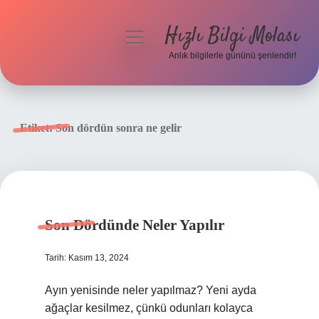
Hızlı Bilgi Molası
menüyü
aç
Anlık bilgilerle gününü şenlendir!
Anasayfa
Gizlilik Politikası
Etiket:
Son dördün sonra ne gelir
Yasal Uyarı
Hakkımızda
Son Dördünde Neler Yapılır
Tarih: Kasım 13, 2024
Ayın yenisinde neler yapılmaz? Yeni ayda
ağaçlar kesilmez, çünkü odunları kolayca