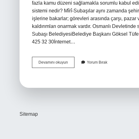
fazla kamu düzeni sağlamakla sorumlu kabul edili
sistemi nedir? Mîrî-Subaşılar aynı zamanda şehir-S
işlerine bakarlar; görevleri arasında çarşı, paza
kaldırımları onarmak vardır. Osmanlı Devletinde
Subaşı BelediyesiBelediye Başkanı Göksel Tüf
425 32 30İnternet…
Subaşı
Devamını okuyun
Yorum Bırak
Kime
Bağlıdır
Sitemap