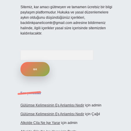
Sitemiz, kar amacı gütmeyen ve tamamen ücretsiz bir bilgi
paylaşım platformudur. Hukuka ve yasal düzenlemelere
aykırı olduğunu düşündüğünüz içerikleri,
backlinkpanelicomtr@gmail.com
adresine bildirmeniz
halinde, ilgili içerikler yasal süre içerisinde sitemizden
kaldırılacaktır.
Arama
Son yorumlar
Gülümse Kelimesinin Eş Anlamlısı Nedir
için
admin
Gülümse Kelimesinin Eş Anlamlısı Nedir
için
Çağıl
Alkolde Cila Ne Işe Yarar
için
admin