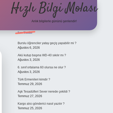
Hızlı Bilgi Molası
Anlık bilgilerle gününü şenlendir!
Sidebar
Son Yazılar
grandoperabet
Burslu öğrenciler yatay geçiş yapabilir mi ?
Ağustos 6, 2026
Akü kutup başına WD-40 sıkılır mı ?
Ağustos 3, 2026
6. sınıf ortalama 60 olursa ne olur ?
Ağustos 3, 2026
Türk Ermenileri kimdir ?
Temmuz 29, 2026
Aşk Tesadüfleri Sever nerede çekildi ?
Temmuz 27, 2026
Kargo alıcı gönderici nasıl yazılır ?
Temmuz 25, 2026