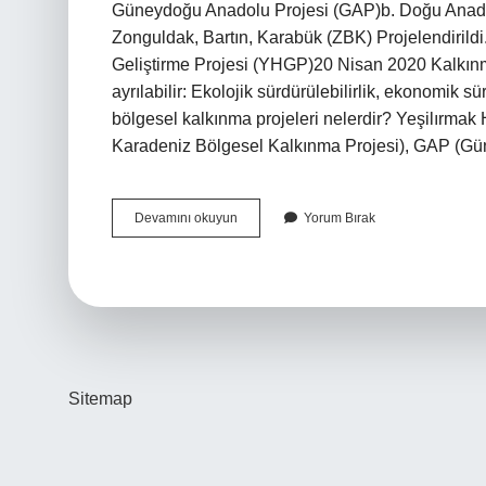
Güneydoğu Anadolu Projesi (GAP)b. Doğu Anado
Zonguldak, Bartın, Karabük (ZBK) Projelendirild
Geliştirme Projesi (YHGP)20 Nisan 2020 Kalkınma
ayrılabilir: Ekolojik sürdürülebilirlik, ekonomik sü
bölgesel kalkınma projeleri nelerdir? Yeşilırm
Karadeniz Bölgesel Kalkınma Projesi), GAP (
Bölgesel
Devamını okuyun
Yorum Bırak
Kalkınma
Araçları
Nelerdir
Sitemap