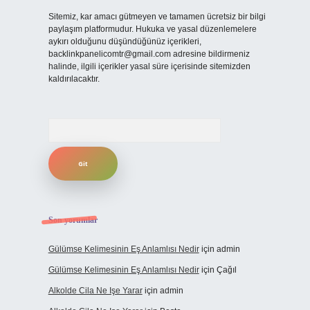
Sitemiz, kar amacı gütmeyen ve tamamen ücretsiz bir bilgi
paylaşım platformudur. Hukuka ve yasal düzenlemelere
aykırı olduğunu düşündüğünüz içerikleri,
backlinkpanelicomtr@gmail.com
adresine bildirmeniz
halinde, ilgili içerikler yasal süre içerisinde sitemizden
kaldırılacaktır.
Arama
Son yorumlar
Gülümse Kelimesinin Eş Anlamlısı Nedir
için
admin
Gülümse Kelimesinin Eş Anlamlısı Nedir
için
Çağıl
Alkolde Cila Ne Işe Yarar
için
admin