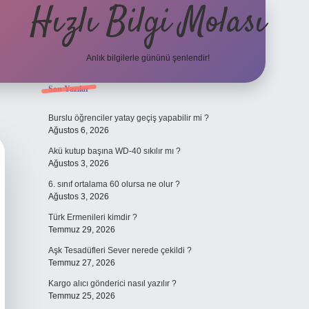
Hızlı Bilgi Molası
Anlık bilgilerle gününü şenlendir!
Sidebar
Son Yazılar
grandoperabet
Burslu öğrenciler yatay geçiş yapabilir mi ?
Ağustos 6, 2026
Akü kutup başına WD-40 sıkılır mı ?
Ağustos 3, 2026
6. sınıf ortalama 60 olursa ne olur ?
Ağustos 3, 2026
Türk Ermenileri kimdir ?
Temmuz 29, 2026
Aşk Tesadüfleri Sever nerede çekildi ?
Temmuz 27, 2026
Kargo alıcı gönderici nasıl yazılır ?
Temmuz 25, 2026