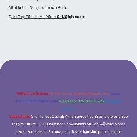
Alkolde Cila Ne Işe Yarar
için
Beste
Çakıl Taşı Pürüzlü Mü Pürüzsüz Mü
için
admin
bet
Reklam ve İletişim:
E-mail:
backlinkpaneli@gmail.com
Teams:
forumhizmeti@gmail.com
Whatsapp: 0262 606 0 726
Telegram:
@karabul
Yasal Uyarı:
Sitemiz, 5651 Sayılı Kanun gereğince Bilgi Teknolojileri ve
İletişim Kurumu (BTK) tarafından onaylanmış bir Yer Sağlayıcı olarak
hizmet vermektedir. Bu nedenle, sitedeki içerikleri proaktif olarak