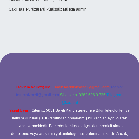
Alkolde Cila Ne Işe Yarar
için
Beste
Çakıl Taşı Pürüzlü Mü Pürüzsüz Mü
için
admin
et
Reklam ve İletişim:
E-mail:
backlinkpaneli@gmail.com
Teams:
forumhizmeti@gmail.com
Whatsapp: 0262 606 0 726
Telegram:
@karabul
Yasal Uyarı:
Sitemiz, 5651 Sayılı Kanun gereğince Bilgi Teknolojileri ve
İletişim Kurumu (BTK) tarafından onaylanmış bir Yer Sağlayıcı olarak
hizmet vermektedir. Bu nedenle, sitedeki içerikleri proaktif olarak
denetleme veya araştırma yükümlülüğümüz bulunmamaktadır. Ancak,