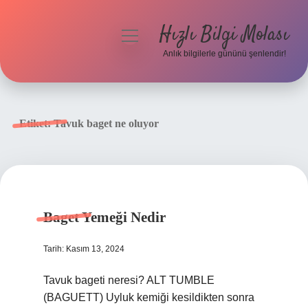
Hızlı Bilgi Molası
menüyü
aç
Anlık bilgilerle gününü şenlendir!
Anasayfa
Gizlilik Politikası
Etiket:
Tavuk baget ne oluyor
Yasal Uyarı
Hakkımızda
Baget Yemeği Nedir
Tarih: Kasım 13, 2024
Tavuk bageti neresi? ALT TUMBLE
(BAGUETT) Uyluk kemiği kesildikten sonra