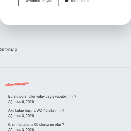
Baget
Devamını okuyun
Yorum Bırak
Yemeği
Nedir
Sitemap
Sidebar
Son Yazılar
Burslu öğrenciler yatay geçiş yapabilir mi ?
Ağustos 6, 2026
Akü kutup başına WD-40 sıkılır mı ?
Ağustos 3, 2026
6. sınıf ortalama 60 olursa ne olur ?
Ağustos 3, 2026