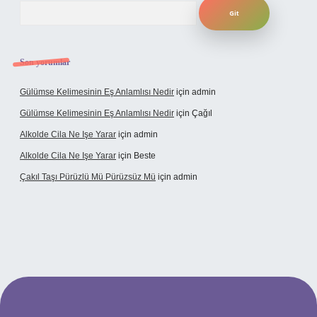
Arama
Son yorumlar
Gülümse Kelimesinin Eş Anlamlısı Nedir
için
admin
Gülümse Kelimesinin Eş Anlamlısı Nedir
için
Çağıl
Alkolde Cila Ne Işe Yarar
için
admin
Alkolde Cila Ne Işe Yarar
için
Beste
Çakıl Taşı Pürüzlü Mü Pürüzsüz Mü
için
admin
abet