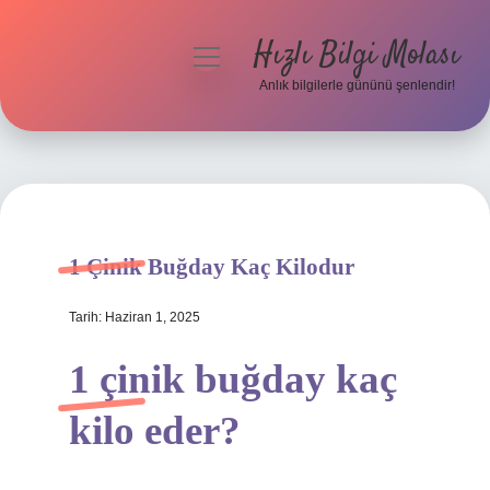
Hızlı Bilgi Molası
menüyü
aç
Anlık bilgilerle gününü şenlendir!
Anasayfa
Gizlilik Politikası
Yasal Uyarı
1 Çinik Buğday Kaç Kilodur
Hakkımızda
Tarih: Haziran 1, 2025
1 çinik buğday kaç
kilo eder?