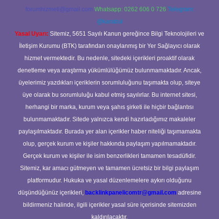
forumhizmeti@gmail.com
Whatsapp: 0262 606 0 726
Telegram:
@karabul
Yasal Uyarı:
Sitemiz, 5651 Sayılı Kanun gereğince Bilgi Teknolojileri ve
İletişim Kurumu (BTK) tarafından onaylanmış bir Yer Sağlayıcı olarak
hizmet vermektedir. Bu nedenle, sitedeki içerikleri proaktif olarak
denetleme veya araştırma yükümlülüğümüz bulunmamaktadır. Ancak,
üyelerimiz yazdıkları içeriklerin sorumluluğunu taşımakta olup, siteye
üye olarak bu sorumluluğu kabul etmiş sayılırlar. Bu internet sitesi,
herhangi bir marka, kurum veya şahıs şirketi ile hiçbir bağlantısı
bulunmamaktadır. Sitede yalnızca kendi hazırladığımız makaleler
paylaşılmaktadır. Burada yer alan içerikler haber niteliği taşımamakta
olup, gerçek kurum ve kişiler hakkında paylaşım yapılmamaktadır.
Gerçek kurum ve kişiler ile isim benzerlikleri tamamen tesadüfidir.
Sitemiz, kar amacı gütmeyen ve tamamen ücretsiz bir bilgi paylaşım
platformudur. Hukuka ve yasal düzenlemelere aykırı olduğunu
düşündüğünüz içerikleri,
backlinkpanelicomtr@gmail.com
adresine
bildirmeniz halinde, ilgili içerikler yasal süre içerisinde sitemizden
kaldırılacaktır.