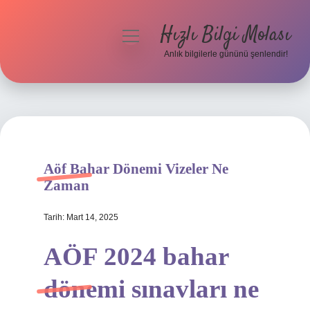
Hızlı Bilgi Molası
menüyü
aç
Anlık bilgilerle gününü şenlendir!
Anasayfa
Gizlilik Politikası
Yasal Uyarı
Aöf Bahar Dönemi Vizeler Ne
Hakkımızda
Zaman
Tarih: Mart 14, 2025
AÖF 2024 bahar
dönemi sınavları ne