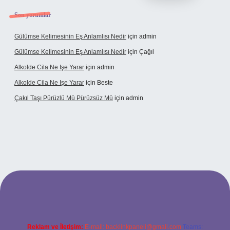
Son yorumlar
Gülümse Kelimesinin Eş Anlamlısı Nedir
için
admin
Gülümse Kelimesinin Eş Anlamlısı Nedir
için
Çağıl
Alkolde Cila Ne Işe Yarar
için
admin
Alkolde Cila Ne Işe Yarar
için
Beste
Çakıl Taşı Pürüzlü Mü Pürüzsüz Mü
için
admin
et
Reklam ve İletişim:
E-mail:
backlinkpaneli@gmail.com
Teams: