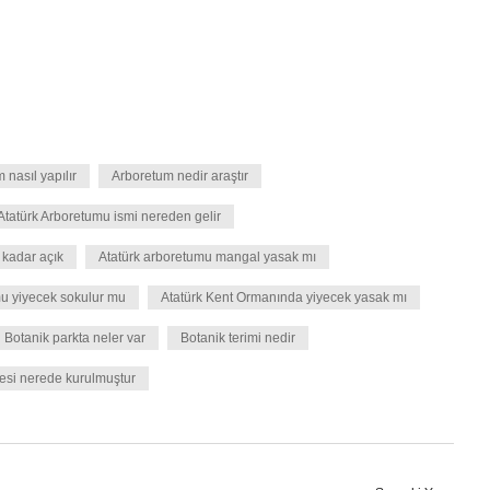
 nasıl yapılır
Arboretum nedir araştır
Atatürk Arboretumu ismi nereden gelir
 kadar açık
Atatürk arboretumu mangal yasak mı
mu yiyecek sokulur mu
Atatürk Kent Ormanında yiyecek yasak mı
Botanik parkta neler var
Botanik terimi nedir
çesi nerede kurulmuştur