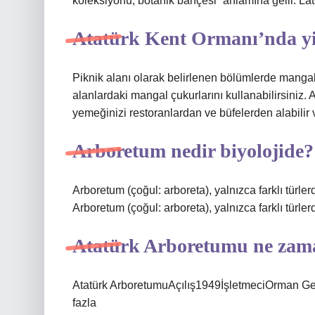
koleksiyonu, botanik bahçesi” anlamına gelir. Lat
Atatürk Kent Ormanı’nda yi
Piknik alanı olarak belirlenen bölümlerde mangal
alanlardaki mangal çukurlarını kullanabilirsiniz.
yemeğinizi restoranlardan ve büfelerden alabilir 
Arboretum nedir biyolojide?
Arboretum (çoğul: arboreta), yalnızca farklı türle
Arboretum (çoğul: arboreta), yalnızca farklı türle
Atatürk Arboretumu ne zam
Atatürk ArboretumuAçılış1949İşletmeciOrman G
fazla