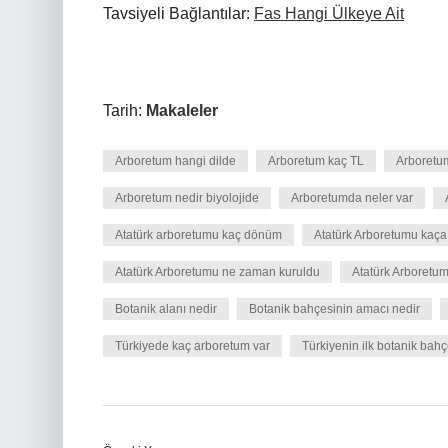
Tavsiyeli Bağlantılar:
Fas Hangi Ülkeye Ait
Tarih:
Makaleler
Arboretum hangi dilde
Arboretum kaç TL
Arboretum
Arboretum nedir biyolojide
Arboretumda neler var
Atatürk arboretumu kaç dönüm
Atatürk Arboretumu kaça
Atatürk Arboretumu ne zaman kuruldu
Atatürk Arboretu
Botanik alanı nedir
Botanik bahçesinin amacı nedir
Türkiyede kaç arboretum var
Türkiyenin ilk botanik bah