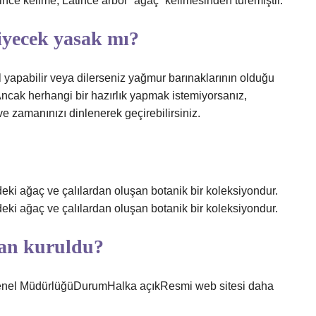
ince kelime, Latince arbor “ağaç” kelimesinden türemiştir.
yecek yasak mı?
 yapabilir veya dilerseniz yağmur barınaklarının olduğu
 Ancak herhangi bir hazırlık yapmak istemiyorsanız,
ve zamanınızı dinlenerek geçirebilirsiniz.
rdeki ağaç ve çalılardan oluşan botanik bir koleksiyondur.
rdeki ağaç ve çalılardan oluşan botanik bir koleksiyondur.
an kuruldu?
enel MüdürlüğüDurumHalka açıkResmi web sitesi daha