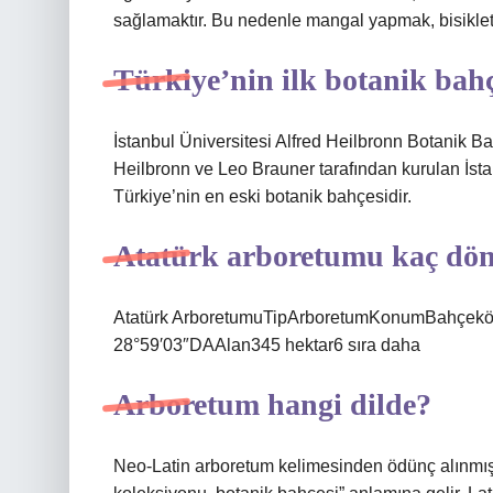
sağlamaktır. Bu nedenle mangal yapmak, bisiklet
Türkiye’nin ilk botanik bah
İstanbul Üniversitesi Alfred Heilbronn Botanik Ba
Heilbronn ve Leo Brauner tarafından kurulan İstan
Türkiye’nin en eski botanik bahçesidir.
Atatürk arboretumu kaç d
Atatürk ArboretumuTipArboretumKonumBahçeköy, 
28°59′03″DAAlan345 hektar6 sıra daha
Arboretum hangi dilde?
Neo-Latin arboretum kelimesinden ödünç alınmış b