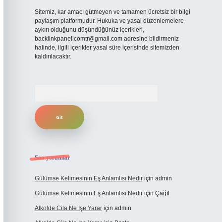
Sitemiz, kar amacı gütmeyen ve tamamen ücretsiz bir bilgi
paylaşım platformudur. Hukuka ve yasal düzenlemelere
aykırı olduğunu düşündüğünüz içerikleri,
backlinkpanelicomtr@gmail.com
adresine bildirmeniz
halinde, ilgili içerikler yasal süre içerisinde sitemizden
kaldırılacaktır.
Arama
Son yorumlar
Gülümse Kelimesinin Eş Anlamlısı Nedir
için
admin
Gülümse Kelimesinin Eş Anlamlısı Nedir
için
Çağıl
Alkolde Cila Ne Işe Yarar
için
admin