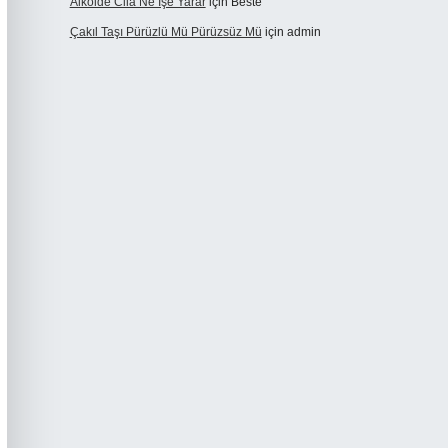
Alkolde Cila Ne Işe Yarar
için
Beste
Çakıl Taşı Pürüzlü Mü Pürüzsüz Mü
için
admin