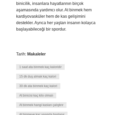
binicilik, insanlara hayatlarının birçok
aşamasında yardımcı olur. At binmek hem
kardiyovasküler hem de kas gelişimini
destekler. Ayrıca her yaştan insanın kolayca
başlayabileceği bir spordur.
Tarih:
Makaleler
1 saat ata binmek kaç kaloridir
15 dk duş almak kaç kalori
30 dk ata binmek kaç kalori
At binicisi kaç kilo olmalı
At binmek hangi kasları çalıştırır
At binmeye kaç yaşında başlanır