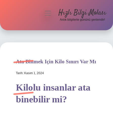
Hızlı Bilgi Molası
menüyü
aç
Anlık bilgilerle gününü şenlendir!
Anasayfa
Gizlilik Politikası
Yasal Uyarı
Ata Binmek Için Kilo Sınırı Var Mı
Hakkımızda
Tarih: Kasım 1, 2024
Kilolu insanlar ata
binebilir mi?