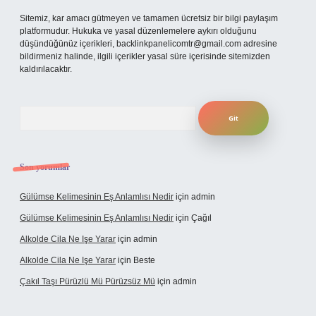
Sitemiz, kar amacı gütmeyen ve tamamen ücretsiz bir bilgi paylaşım
platformudur. Hukuka ve yasal düzenlemelere aykırı olduğunu
düşündüğünüz içerikleri,
backlinkpanelicomtr@gmail.com
adresine
bildirmeniz halinde, ilgili içerikler yasal süre içerisinde sitemizden
kaldırılacaktır.
Arama
Son yorumlar
Gülümse Kelimesinin Eş Anlamlısı Nedir
için
admin
Gülümse Kelimesinin Eş Anlamlısı Nedir
için
Çağıl
Alkolde Cila Ne Işe Yarar
için
admin
Alkolde Cila Ne Işe Yarar
için
Beste
Çakıl Taşı Pürüzlü Mü Pürüzsüz Mü
için
admin