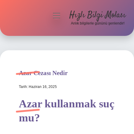
Hızlı Bilgi Molası
menüyü
aç
Anlık bilgilerle gününü şenlendir!
Anasayfa
Gizlilik Politikası
Yasal Uyarı
Azar Cezası Nedir
Hakkımızda
Tarih: Haziran 16, 2025
Azar kullanmak suç
mu?