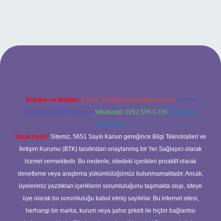
abet
Reklam ve İletişim:
E-mail:
backlinkpaneli@gmail.com
Teams:
forumhizmeti@gmail.com
Whatsapp: 0262 606 0 726
Telegram:
@karabul
Yasal Uyarı:
Sitemiz, 5651 Sayılı Kanun gereğince Bilgi Teknolojileri ve
İletişim Kurumu (BTK) tarafından onaylanmış bir Yer Sağlayıcı olarak
hizmet vermektedir. Bu nedenle, sitedeki içerikleri proaktif olarak
denetleme veya araştırma yükümlülüğümüz bulunmamaktadır. Ancak,
üyelerimiz yazdıkları içeriklerin sorumluluğunu taşımakta olup, siteye
üye olarak bu sorumluluğu kabul etmiş sayılırlar. Bu internet sitesi,
herhangi bir marka, kurum veya şahıs şirketi ile hiçbir bağlantısı