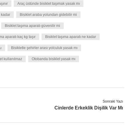
aşınır
Araç üstünde bisiklet taşımak yasak mı
e kadar
Bisiklet araba yolundan gidebilir mi
Bisiklet taşıma aparatı güvenilir mi
ıma aparatı kaç kg taşır
Bisiklet taşıma aparatı ne kadar
u
Bisikletle şehirler arası yolculuk yasak mı
et kullanılmaz
Otobanda bisiklet yasak mı
Sonraki Yazı
Cinlerde Erkeklik Dişilik Var Mı