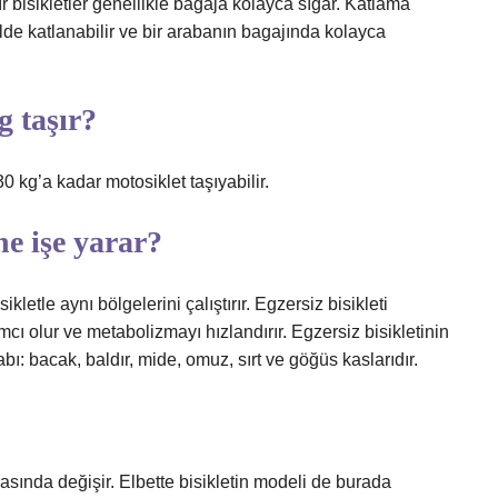
ır bisikletler genellikle bagaja kolayca sığar. Katlama
e katlanabilir ve bir arabanın bagajında ​​kolayca
g taşır?
30 kg’a kadar motosiklet taşıyabilir.
ne işe yarar?
letle aynı bölgelerini çalıştırır. Egzersiz bisikleti
mcı olur ve metabolizmayı hızlandırır. Egzersiz bisikletinin
abı: bacak, baldır, mide, omuz, sırt ve göğüs kaslarıdır.
rasında değişir. Elbette bisikletin modeli de burada