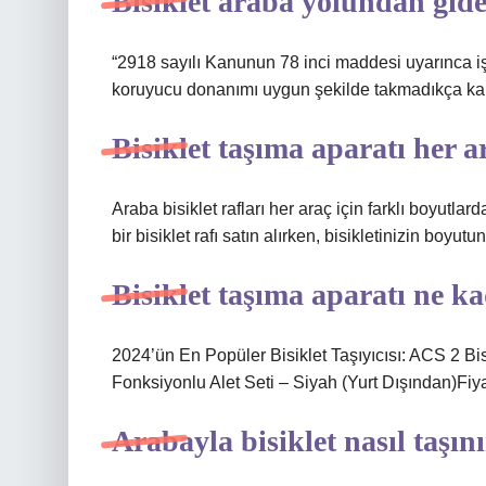
Bisiklet araba yolundan gide
“2918 sayılı Kanunun 78 inci maddesi uyarınca işl
koruyucu donanımı uygun şekilde takmadıkça kar
Bisiklet taşıma aparatı her
Araba bisiklet rafları her araç için farklı boyutla
bir bisiklet rafı satın alırken, bisikletinizin boy
Bisiklet taşıma aparatı ne k
2024’ün En Popüler Bisiklet Taşıyıcısı: ACS 2 Bisi
Fonksiyonlu Alet Seti – Siyah (Yurt Dışından)Fiya
Arabayla bisiklet nasıl taşın