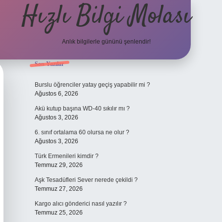
Hızlı Bilgi Molası
Anlık bilgilerle gününü şenlendir!
Sidebar
Son Yazılar
grandoperabet
Burslu öğrenciler yatay geçiş yapabilir mi ?
Ağustos 6, 2026
Akü kutup başına WD-40 sıkılır mı ?
Ağustos 3, 2026
6. sınıf ortalama 60 olursa ne olur ?
Ağustos 3, 2026
Türk Ermenileri kimdir ?
Temmuz 29, 2026
Aşk Tesadüfleri Sever nerede çekildi ?
Temmuz 27, 2026
Kargo alıcı gönderici nasıl yazılır ?
Temmuz 25, 2026