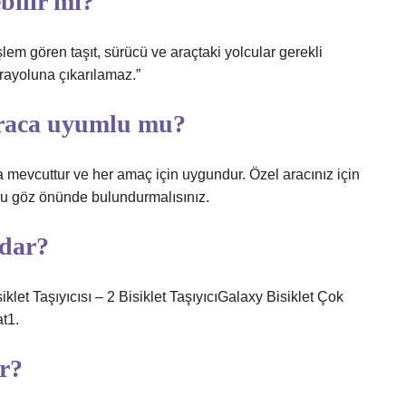
bilir mi?
em gören taşıt, sürücü ve araçtaki yolcular gerekli
ayoluna çıkarılamaz.”
 araca uyumlu mu?
rda mevcuttur ve her amaç için uygundur. Özel aracınız için
utunu göz önünde bulundurmalısınız.
adar?
klet Taşıyıcısı – 2 Bisiklet TaşıyıcıGalaxy Bisiklet Çok
t1.
ır?