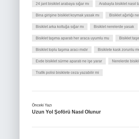
24 jant bisiklet arabaya sığar mı
Arabayla bisiklet nasıl t
Bina girişine bisiklet koymak yasak mı
Bisiklet ağırlığı n
Bisiklet arka koltuğa sığar mı
Bisiklet nerelerde yasak
Bisiklet taşıma aparatı her araca uyumlu mu
Bisiklet taş
Bisiklet toplu taşıma aracı mıdır
Bisiklete kask zorunlu m
Evde bisiklet sürme aparatı ne işe yarar
Nerelerde bisikl
Trafik polisi bisiklete ceza yazabilir mi
Önceki Yazı
Uzun Yol Şoförü Nasıl Olunur