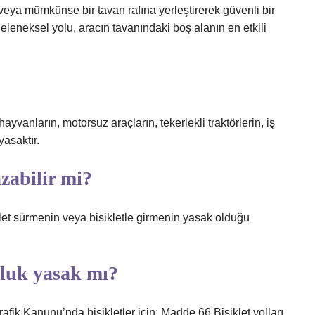
veya mümkünse bir tavan rafına yerleştirerek güvenli bir
 geleneksel yolu, aracın tavanındaki boş alanın en etkili
arın, motorsuz araçların, tekerlekli traktörlerin, iş
yasaktır.
azabilir mi?
klet sürmenin veya bisikletle girmenin yasak olduğu
culuk yasak mı?
fik Kanunu’nda bisikletler için; Madde 66 Bisiklet yolları