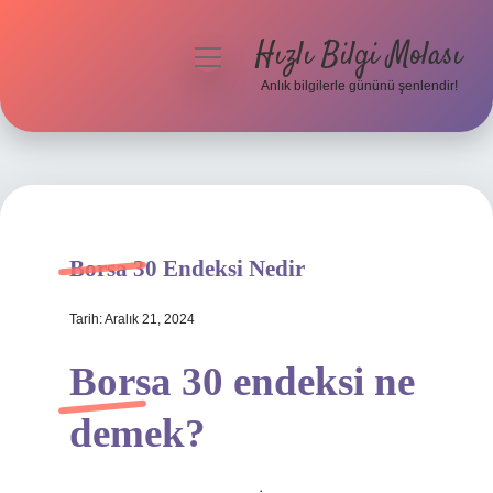
Hızlı Bilgi Molası
menüyü
aç
Anlık bilgilerle gününü şenlendir!
Anasayfa
Gizlilik Politikası
Yasal Uyarı
Borsa 30 Endeksi Nedir
Hakkımızda
Tarih: Aralık 21, 2024
Borsa 30 endeksi ne
demek?