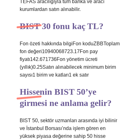
TEFAS aracılığıyla tüm banka ve aracı
kurumlardan satın alınabilir.
BIST 30 fonu kaç TL?
Fon özeti hakkında bilgiFon koduZBBToplam
fon değeri10940068723.17Fon pay
fiyatı142.671736Fon yönetim ücreti
(yıllık)0.25Satın alınabilecek minimum birim
sayısı1 birim ve katları1 ek satır
Hissenin BIST 50’ye
girmesi ne anlama gelir?
BIST 50, sektör uzmanları arasında iyi bilinir
ve İstanbul Borsası’nda işlem gören en
yüksek piyasa değerine sahip 50 hisse