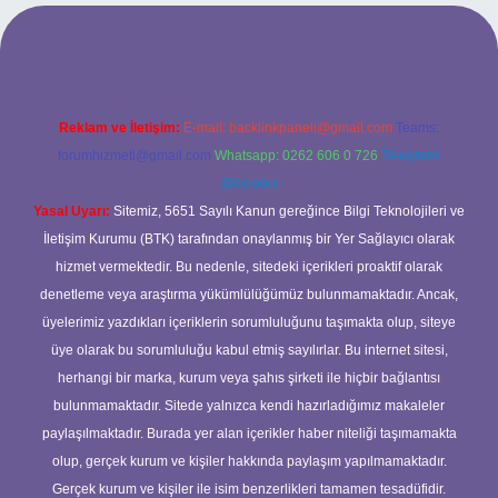
abet
Reklam ve İletişim:
E-mail:
backlinkpaneli@gmail.com
Teams:
forumhizmeti@gmail.com
Whatsapp: 0262 606 0 726
Telegram:
@karabul
Yasal Uyarı:
Sitemiz, 5651 Sayılı Kanun gereğince Bilgi Teknolojileri ve
İletişim Kurumu (BTK) tarafından onaylanmış bir Yer Sağlayıcı olarak
hizmet vermektedir. Bu nedenle, sitedeki içerikleri proaktif olarak
denetleme veya araştırma yükümlülüğümüz bulunmamaktadır. Ancak,
üyelerimiz yazdıkları içeriklerin sorumluluğunu taşımakta olup, siteye
üye olarak bu sorumluluğu kabul etmiş sayılırlar. Bu internet sitesi,
herhangi bir marka, kurum veya şahıs şirketi ile hiçbir bağlantısı
bulunmamaktadır. Sitede yalnızca kendi hazırladığımız makaleler
paylaşılmaktadır. Burada yer alan içerikler haber niteliği taşımamakta
olup, gerçek kurum ve kişiler hakkında paylaşım yapılmamaktadır.
Gerçek kurum ve kişiler ile isim benzerlikleri tamamen tesadüfidir.