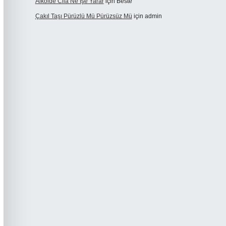
Alkolde Cila Ne Işe Yarar
için
Beste
Çakıl Taşı Pürüzlü Mü Pürüzsüz Mü
için
admin