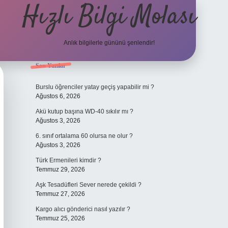
Hızlı Bilgi Molası
Anlık bilgilerle gününü şenlendir!
Sidebar
Son Yazılar
grandoperabet
Burslu öğrenciler yatay geçiş yapabilir mi ?
Ağustos 6, 2026
Akü kutup başına WD-40 sıkılır mı ?
Ağustos 3, 2026
6. sınıf ortalama 60 olursa ne olur ?
Ağustos 3, 2026
Türk Ermenileri kimdir ?
Temmuz 29, 2026
Aşk Tesadüfleri Sever nerede çekildi ?
Temmuz 27, 2026
Kargo alıcı gönderici nasıl yazılır ?
Temmuz 25, 2026