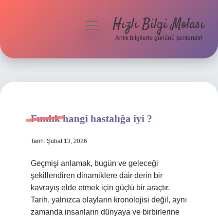
Hızlı Bilgi Molası
menüyü
aç
Anlık bilgilerle gününü şenlendir!
Anasayfa
Gizlilik Politikası
Yasal Uyarı
Fındık hangi hastalığa iyi ?
Hakkımızda
Tarih: Şubat 13, 2026
Geçmişi anlamak, bugün ve geleceği
şekillendiren dinamiklere dair derin bir
kavrayış elde etmek için güçlü bir araçtır.
Tarih, yalnızca olayların kronolojisi değil, aynı
zamanda insanların dünyaya ve birbirlerine