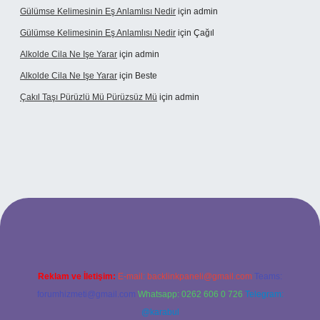
Gülümse Kelimesinin Eş Anlamlısı Nedir
için
admin
Gülümse Kelimesinin Eş Anlamlısı Nedir
için
Çağıl
Alkolde Cila Ne Işe Yarar
için
admin
Alkolde Cila Ne Işe Yarar
için
Beste
Çakıl Taşı Pürüzlü Mü Pürüzsüz Mü
için
admin
rabet
Reklam ve İletişim:
E-mail:
backlinkpaneli@gmail.com
Teams:
forumhizmeti@gmail.com
Whatsapp: 0262 606 0 726
Telegram:
@karabul