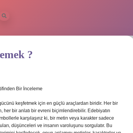
demek ?
finden Bir İnceleme
gücünü keşfetmek için en güçlü araçlardan biridir. Her bir
her bir anlatı bir evreni biçimlendirebilir. Edebiyatın
bollerle karşılaşırız ki, bir metin veya karakter sadece
ları, düşünceleri ve insanın varoluşunu sorgulatır. Bu
terimini keşfedecek, onun anlamını metinler, karakterler ve