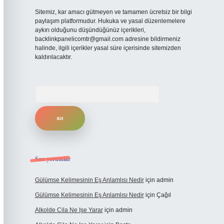
Sitemiz, kar amacı gütmeyen ve tamamen ücretsiz bir bilgi
paylaşım platformudur. Hukuka ve yasal düzenlemelere
aykırı olduğunu düşündüğünüz içerikleri,
backlinkpanelicomtr@gmail.com
adresine bildirmeniz
halinde, ilgili içerikler yasal süre içerisinde sitemizden
kaldırılacaktır.
Arama
Son yorumlar
Gülümse Kelimesinin Eş Anlamlısı Nedir
için
admin
Gülümse Kelimesinin Eş Anlamlısı Nedir
için
Çağıl
Alkolde Cila Ne Işe Yarar
için
admin