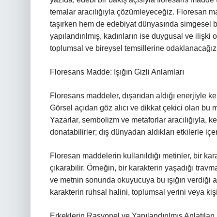
temalar aracılığıyla çözümleyeceğiz. Floresan ma
taşırken hem de edebiyat dünyasında simgesel bir
yapılandırılmış, kadınların ise duygusal ve ilişki o
toplumsal ve bireysel temsillerine odaklanacağız
Floresans Madde: Işığın Gizli Anlamları
Floresans maddeler, dışarıdan aldığı enerjiyle k
Görsel açıdan göz alıcı ve dikkat çekici olan bu m
Yazarlar, sembolizm ve metaforlar aracılığıyla, kel
donatabilirler; dış dünyadan aldıkları etkilerle içer
Floresan maddelerin kullanıldığı metinler, bir ka
çıkarabilir. Örneğin, bir karakterin yaşadığı travm
ve metnin sonunda okuyucuya bu ışığın verdiği anl
karakterin ruhsal halini, toplumsal yerini veya ki
Erkeklerin Rasyonel ve Yapılandırılmış Anlatıları