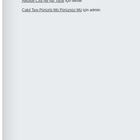
Alkolde Cila Ne Işe Yarar
için
Beste
Çakıl Taşı Pürüzlü Mü Pürüzsüz Mü
için
admin