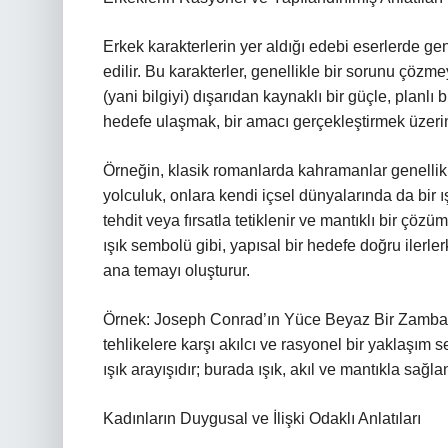
Erkek karakterlerin yer aldığı edebi eserlerde gene
edilir. Bu karakterler, genellikle bir sorunu çözmey
(yani bilgiyi) dışarıdan kaynaklı bir güçle, planlı 
hedefe ulaşmak, bir amacı gerçekleştirmek üzerin
Örneğin, klasik romanlarda kahramanlar genellikle
yolculuk, onlara kendi içsel dünyalarında da bir ı
tehdit veya fırsatla tetiklenir ve mantıklı bir çöz
ışık sembolü gibi, yapısal bir hedefe doğru iler
ana temayı oluşturur.
Örnek: Joseph Conrad’ın Yüce Beyaz Bir Zambak 
tehlikelere karşı akılcı ve rasyonel bir yaklaşım
ışık arayışıdır; burada ışık, akıl ve mantıkla sa
Kadınların Duygusal ve İlişki Odaklı Anlatıları