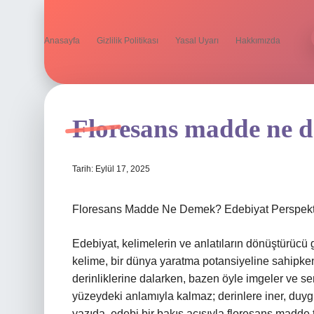
Anasayfa
Gizlilik Politikası
Yasal Uyarı
Hakkımızda
Floresans madde ne 
Tarih: Eylül 17, 2025
Floresans Madde Ne Demek? Edebiyat Perspekti
Edebiyat, kelimelerin ve anlatıların dönüştürücü 
kelime, bir dünya yaratma potansiyeline sahipken, 
derinliklerine dalarken, bazen öyle imgeler ve sem
yüzeydeki anlamıyla kalmaz; derinlere iner, duygu
yazıda, edebi bir bakış açısıyla floresans madde 