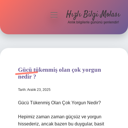
Hızlı Bilgi Molası
menüyü
aç
Anlık bilgilerle gününü şenlendir!
Anasayfa
Gizlilik Politikası
Yasal Uyarı
Gücü tükenmiş olan çok yorgun
Hakkımızda
nedir ?
Tarih: Aralık 23, 2025
Gücü Tükenmiş Olan Çok Yorgun Nedir?
Hepimiz zaman zaman güçsüz ve yorgun
hissederiz, ancak bazen bu duygular, basit