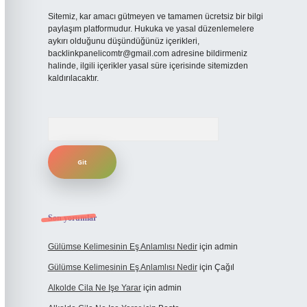
Sitemiz, kar amacı gütmeyen ve tamamen ücretsiz bir bilgi
paylaşım platformudur. Hukuka ve yasal düzenlemelere
aykırı olduğunu düşündüğünüz içerikleri,
backlinkpanelicomtr@gmail.com
adresine bildirmeniz
halinde, ilgili içerikler yasal süre içerisinde sitemizden
kaldırılacaktır.
Arama
Son yorumlar
Gülümse Kelimesinin Eş Anlamlısı Nedir
için
admin
Gülümse Kelimesinin Eş Anlamlısı Nedir
için
Çağıl
Alkolde Cila Ne Işe Yarar
için
admin