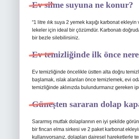
Ev silme suyuna ne konur?
“1 litre ılık suya 2 yemek kaşığı karbonat ekleyin 
lekeler için ideal bir çözümdür. Karbonatı doğru
bir bezle silebilirsiniz.
Ev temizliğinde ilk önce ner
Ev temizliğinde öncelikle üstten alta doğru temiz
başlamak, ıslak alanları önce temizlemek, evi o
temizliğinde aklınızda bulundurmanız gereken ipu
Güneşten sararan dolap kapa
Sararmış mutfak dolaplarının en iyi şekilde görün
bir fincan elma sirkesi ve 2 paket karbonat ekleyin
kullanıyorsanız, dolapları dairesel hareketlerle t