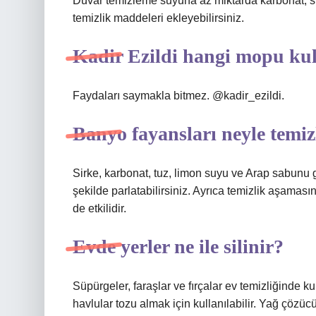
Duvar temizleme suyuna az miktarda karbonat, s
temizlik maddeleri ekleyebilirsiniz.
Kadir Ezildi hangi mopu kul
Faydaları saymakla bitmez. @kadir_ezildi.
Banyo fayansları neyle temiz
Sirke, karbonat, tuz, limon suyu ve Arap sabunu gi
şekilde parlatabilirsiniz. Ayrıca temizlik aşamasın
de etkilidir.
Evde yerler ne ile silinir?
Süpürgeler, faraşlar ve fırçalar ev temizliğinde k
havlular tozu almak için kullanılabilir. Yağ çözü