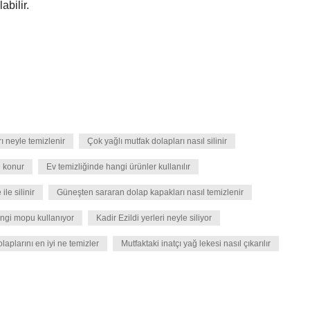
abilir.
ı neyle temizlenir
Çok yağlı mutfak dolapları nasıl silinir
 konur
Ev temizliğinde hangi ürünler kullanılır
ile silinir
Güneşten sararan dolap kapakları nasıl temizlenir
angi mopu kullanıyor
Kadir Ezildi yerleri neyle siliyor
laplarını en iyi ne temizler
Mutfaktaki inatçı yağ lekesi nasıl çıkarılır