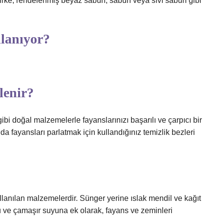
irke, rendelenmiş beyaz sabun, sabun veya sıvı sabun gibi
lanıyor?
lenir?
bi doğal malzemelerle fayanslarınızı başarılı ve çarpıcı bir
da fayansları parlatmak için kullandığınız temizlik bezleri
ullanılan malzemelerdir. Sünger yerine ıslak mendil ve kağıt
cü ve çamaşır suyuna ek olarak, fayans ve zeminleri