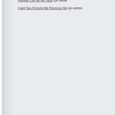
Alkolde Cila Ne Işe Yarar
için
Beste
Çakıl Taşı Pürüzlü Mü Pürüzsüz Mü
için
admin