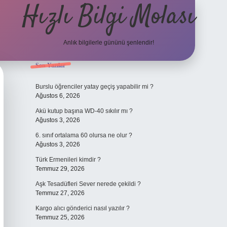
Hızlı Bilgi Molası
Anlık bilgilerle gününü şenlendir!
Sidebar
Son Yazılar
grandoperabet
Burslu öğrenciler yatay geçiş yapabilir mi ?
Ağustos 6, 2026
Akü kutup başına WD-40 sıkılır mı ?
Ağustos 3, 2026
6. sınıf ortalama 60 olursa ne olur ?
Ağustos 3, 2026
Türk Ermenileri kimdir ?
Temmuz 29, 2026
Aşk Tesadüfleri Sever nerede çekildi ?
Temmuz 27, 2026
Kargo alıcı gönderici nasıl yazılır ?
Temmuz 25, 2026