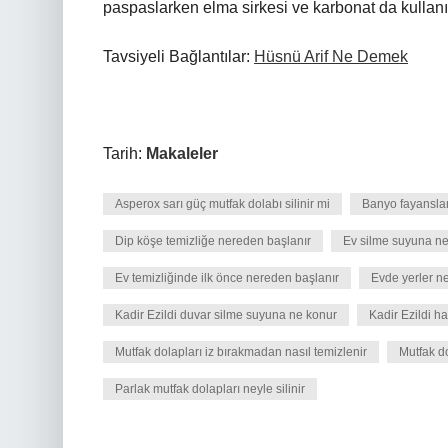
paspaslarken elma sirkesi ve karbonat da kullanıl
Tavsiyeli Bağlantılar:
Hüsnü Arif Ne Demek
Tarih:
Makaleler
Asperox sarı güç mutfak dolabı silinir mi
Banyo fayanslar
Dip köşe temizliğe nereden başlanır
Ev silme suyuna ne
Ev temizliğinde ilk önce nereden başlanır
Evde yerler ne 
Kadir Ezildi duvar silme suyuna ne konur
Kadir Ezildi h
Mutfak dolapları iz bırakmadan nasıl temizlenir
Mutfak do
Parlak mutfak dolapları neyle silinir